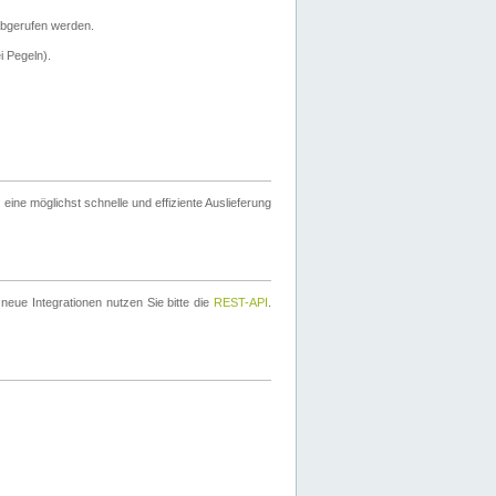
bgerufen werden.
i Pegeln).
ine möglichst schnelle und effiziente Auslieferung
eue Integrationen nutzen Sie bitte die
REST-API
.