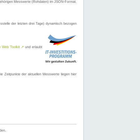
ugehörigen Messwerte (Rohdaten) im JSON-Format.
sstelle der letzten drei Tage) dynamisch bezogen
e Web Toolkit
↗
und erlaubt
 Zeitpunkte der aktuellen Messwerte liegen hier
den.