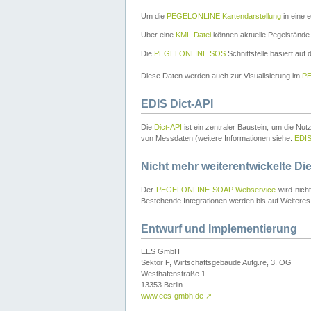
Um die
PEGELONLINE Kartendarstellung
in eine 
Über eine
KML-Datei
können aktuelle Pegelstände
Die
PEGELONLINE SOS
Schnittstelle basiert auf
Diese Daten werden auch zur Visualisierung im
PE
EDIS Dict-API
Die
Dict-API
ist ein zentraler Baustein, um die Nu
von Messdaten (weitere Informationen siehe:
EDI
Nicht mehr weiterentwickelte Di
Der
PEGELONLINE SOAP Webservice
wird nich
Bestehende Integrationen werden bis auf Weiteres 
Entwurf und Implementierung
EES GmbH
Sektor F, Wirtschaftsgebäude Aufg.re, 3. OG
Westhafenstraße 1
13353 Berlin
www.ees-gmbh.de
↗