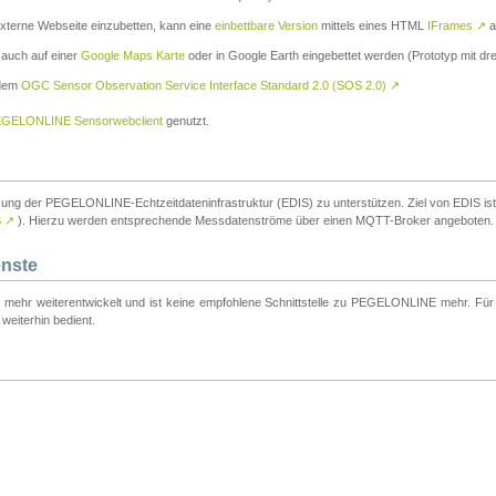
externe Webseite einzubetten, kann eine
einbettbare Version
mittels eines HTML
IFrames
↗
a
 auch auf einer
Google Maps Karte
oder in Google Earth eingebettet werden (Prototyp mit dre
 dem
OGC Sensor Observation Service Interface Standard 2.0 (SOS 2.0)
↗
GELONLINE Sensorwebclient
genutzt.
tzung der PEGELONLINE-Echtzeitdateninfrastruktur (EDIS) zu unterstützen. Ziel von EDIS ist e
S
↗
). Hierzu werden entsprechende Messdatenströme über einen MQTT-Broker angeboten.
enste
t mehr weiterentwickelt und ist keine empfohlene Schnittstelle zu PEGELONLINE mehr. Für n
weiterhin bedient.