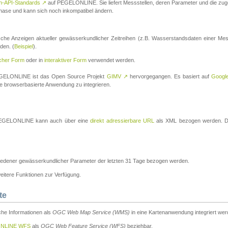
n-API-Standards
↗
auf PEGELONLINE. Sie liefert Messstellen, deren Parameter und die z
a-Phase und kann sich noch inkompatibel ändern.
che Anzeigen aktueller gewässerkundlicher Zeitreihen (z.B. Wasserstandsdaten einer Mes
den. (
Beispiel
).
scher Form
oder in
interaktiver Form
verwendet werden.
 PEGELONLINE ist das Open Source Projekt
GIMV
↗
hervorgegangen. Es basiert auf
Googl
eine browserbasierte Anwendung zu integrieren.
n PEGELONLINE kann auch über eine
direkt adressierbare URL
als XML bezogen werden. Die
edener gewässerkundlicher Parameter der letzten 31 Tage bezogen werden.
tere Funktionen zur Verfügung.
te
he Informationen als
OGC Web Map Service (WMS)
in eine Kartenanwendung integriert wer
NLINE WFS
als
OGC Web Feature Service (WFS)
beziehbar.