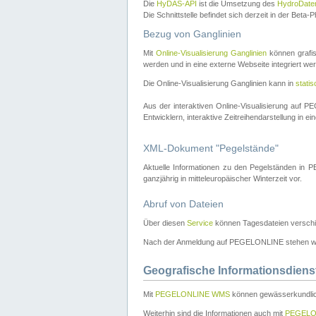
Die
HyDAS-API
ist die Umsetzung des
HydroDate
Die Schnittstelle befindet sich derzeit in der Bet
Bezug von Ganglinien
Mit
Online-Visualisierung Ganglinien
können grafis
werden und in eine externe Webseite integriert wer
Die Online-Visualisierung Ganglinien kann in
stati
Aus der interaktiven Online-Visualisierung auf
Entwicklern, interaktive Zeitreihendarstellung in 
XML-Dokument "Pegelstände"
Aktuelle Informationen zu den Pegelständen i
ganzjährig in mitteleuropäischer Winterzeit vor.
Abruf von Dateien
Über diesen
Service
können Tagesdateien verschi
Nach der Anmeldung auf PEGELONLINE stehen wei
Geografische Informationsdiens
Mit
PEGELONLINE WMS
können gewässerkundlic
Weiterhin sind die Informationen auch mit
PEGELO