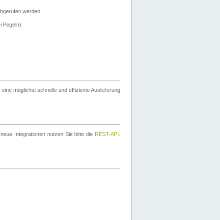
bgerufen werden.
i Pegeln).
ine möglichst schnelle und effiziente Auslieferung
eue Integrationen nutzen Sie bitte die
REST-API
.