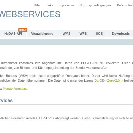
Hilfe
Links
Impressum
Nutzungsbedingungen
Datenschut
HyDAS-API
Visualisierung
WMS
WFS
SOS
Downloads
ttanbieter kostenlos ihre Angebote mit Daten von PEGELONLINE erweitern. Diese u
erstände, von Binnen- und Küstenpegeln entlang der Bundeswasserstraßen.
es Bundes (WSV) stellt diese ungeprüften Rohdaten bereit. Daher wird keine Haftung oder
ständigkeit der Daten übernommen. Die Daten sind unter der Lizenz
DL-DE->Zero-2.0
↗
frei ve
das
Kontaktformular
.
rvices
dlichen Formaten mittels HTTP-URLs abgefragt werden. Diese Schnittstelle eignet sich besond