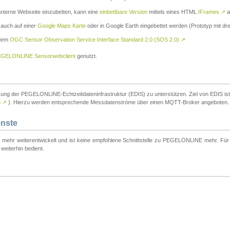
externe Webseite einzubetten, kann eine
einbettbare Version
mittels eines HTML
IFrames
↗
a
 auch auf einer
Google Maps Karte
oder in Google Earth eingebettet werden (Prototyp mit dre
 dem
OGC Sensor Observation Service Interface Standard 2.0 (SOS 2.0)
↗
GELONLINE Sensorwebclient
genutzt.
tzung der PEGELONLINE-Echtzeitdateninfrastruktur (EDIS) zu unterstützen. Ziel von EDIS ist e
S
↗
). Hierzu werden entsprechende Messdatenströme über einen MQTT-Broker angeboten.
enste
t mehr weiterentwickelt und ist keine empfohlene Schnittstelle zu PEGELONLINE mehr. Für n
weiterhin bedient.