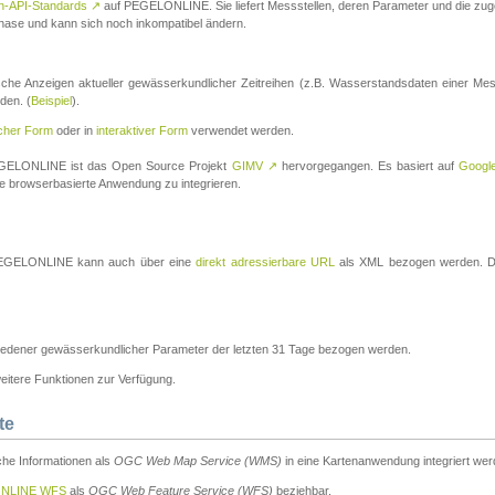
n-API-Standards
↗
auf PEGELONLINE. Sie liefert Messstellen, deren Parameter und die z
a-Phase und kann sich noch inkompatibel ändern.
che Anzeigen aktueller gewässerkundlicher Zeitreihen (z.B. Wasserstandsdaten einer Mes
den. (
Beispiel
).
scher Form
oder in
interaktiver Form
verwendet werden.
 PEGELONLINE ist das Open Source Projekt
GIMV
↗
hervorgegangen. Es basiert auf
Googl
eine browserbasierte Anwendung zu integrieren.
n PEGELONLINE kann auch über eine
direkt adressierbare URL
als XML bezogen werden. Die
edener gewässerkundlicher Parameter der letzten 31 Tage bezogen werden.
tere Funktionen zur Verfügung.
te
he Informationen als
OGC Web Map Service (WMS)
in eine Kartenanwendung integriert wer
NLINE WFS
als
OGC Web Feature Service (WFS)
beziehbar.