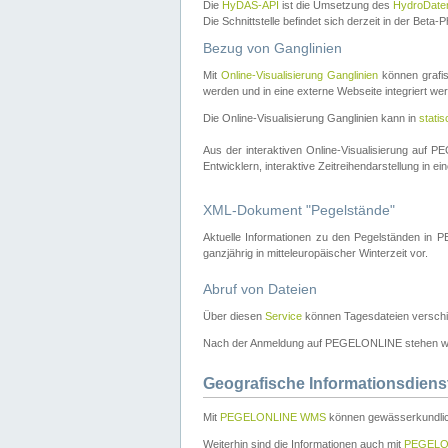
Die
HyDAS-API
ist die Umsetzung des
HydroDate
Die Schnittstelle befindet sich derzeit in der Bet
Bezug von Ganglinien
Mit
Online-Visualisierung Ganglinien
können grafis
werden und in eine externe Webseite integriert wer
Die Online-Visualisierung Ganglinien kann in
stati
Aus der interaktiven Online-Visualisierung auf
Entwicklern, interaktive Zeitreihendarstellung in 
XML-Dokument "Pegelstände"
Aktuelle Informationen zu den Pegelständen i
ganzjährig in mitteleuropäischer Winterzeit vor.
Abruf von Dateien
Über diesen
Service
können Tagesdateien verschi
Nach der Anmeldung auf PEGELONLINE stehen wei
Geografische Informationsdiens
Mit
PEGELONLINE WMS
können gewässerkundlic
Weiterhin sind die Informationen auch mit
PEGELO