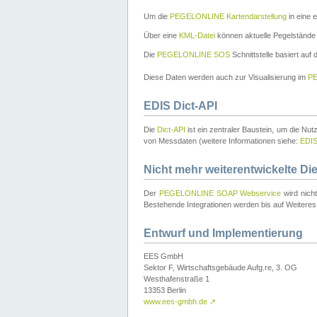
Um die
PEGELONLINE Kartendarstellung
in eine 
Über eine
KML-Datei
können aktuelle Pegelstände
Die
PEGELONLINE SOS
Schnittstelle basiert auf
Diese Daten werden auch zur Visualisierung im
PE
EDIS Dict-API
Die
Dict-API
ist ein zentraler Baustein, um die Nu
von Messdaten (weitere Informationen siehe:
EDI
Nicht mehr weiterentwickelte Di
Der
PEGELONLINE SOAP Webservice
wird nich
Bestehende Integrationen werden bis auf Weiteres 
Entwurf und Implementierung
EES GmbH
Sektor F, Wirtschaftsgebäude Aufg.re, 3. OG
Westhafenstraße 1
13353 Berlin
www.ees-gmbh.de
↗