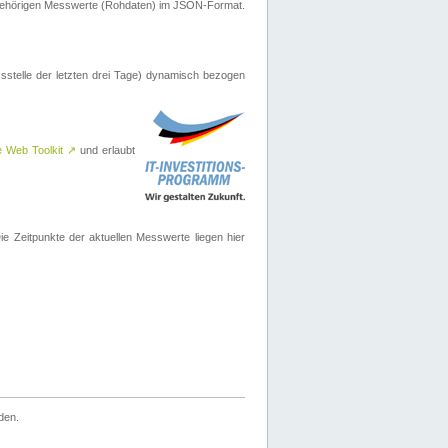
ugehörigen Messwerte (Rohdaten) im JSON-Format.
sstelle der letzten drei Tage) dynamisch bezogen
e Web Toolkit
↗
und erlaubt
 Zeitpunkte der aktuellen Messwerte liegen hier
den.