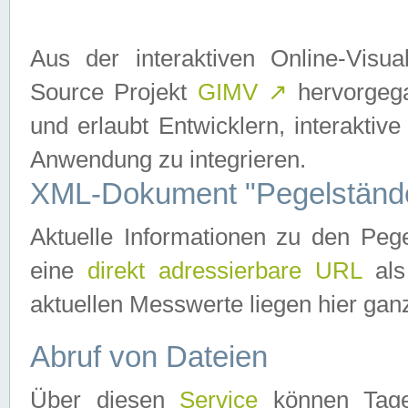
Aus der interaktiven Online-Vis
Source Projekt
GIMV
↗
hervorgega
und erlaubt Entwicklern, interaktive
Anwendung zu integrieren.
XML-Dokument "Pegelständ
Aktuelle Informationen zu den P
eine
direkt adressierbare URL
als
aktuellen Messwerte liegen hier ganz
Abruf von Dateien
Über diesen
Service
können Tages