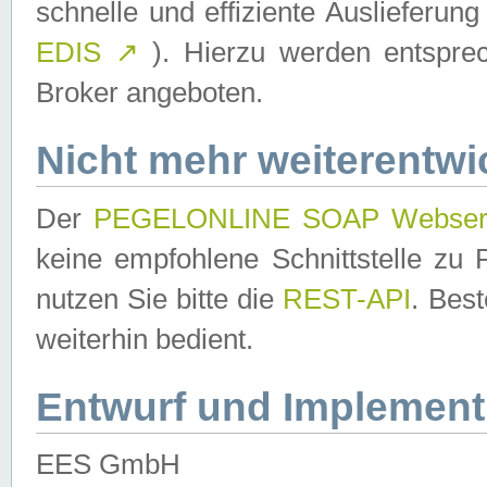
schnelle und effiziente Auslieferun
EDIS
↗
). Hierzu werden entspr
Broker angeboten.
Nicht mehr weiterentwi
Der
PEGELONLINE SOAP Webser
keine empfohlene Schnittstelle z
nutzen Sie bitte die
REST-API
. Bes
weiterhin bedient.
Entwurf und Implement
EES GmbH