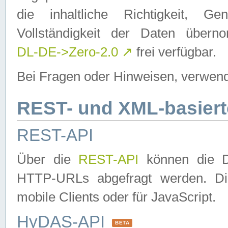
die inhaltliche Richtigkeit, Gen
Vollständigkeit der Daten über
DL-DE->Zero-2.0
↗
frei verfügbar.
Bei Fragen oder Hinweisen, verwend
REST- und XML-basiert
REST-API
Über die
REST-API
können die Da
HTTP-URLs abgefragt werden. Dies
mobile Clients oder für JavaScript.
HyDAS-API
BETA