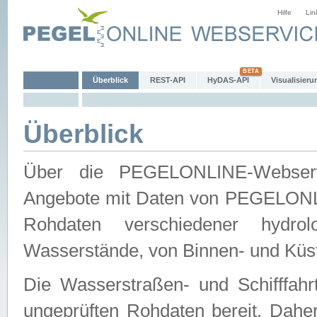
Hilfe
Lin
Überblick
REST-API
HyDAS-API
Visualisieru
Überblick
Über die PEGELONLINE-Webservic
Angebote mit Daten von PEGELONLI
Rohdaten verschiedener hydro
Wasserstände, von Binnen- und Küs
Die Wasserstraßen- und Schifffahr
ungeprüften Rohdaten bereit. Daher