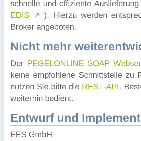
schnelle und effiziente Auslieferun
EDIS
↗
). Hierzu werden entspr
Broker angeboten.
Nicht mehr weiterentwi
Der
PEGELONLINE SOAP Webser
keine empfohlene Schnittstelle z
nutzen Sie bitte die
REST-API
. Bes
weiterhin bedient.
Entwurf und Implement
EES GmbH