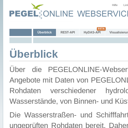
Hilfe
Lin
Überblick
REST-API
HyDAS-API
Visualisieru
Überblick
Über die PEGELONLINE-Webservic
Angebote mit Daten von PEGELONLI
Rohdaten verschiedener hydro
Wasserstände, von Binnen- und Küs
Die Wasserstraßen- und Schifffahr
ungeprüften Rohdaten bereit. Daher