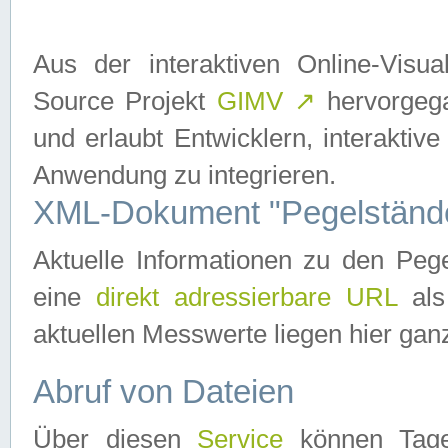
Aus der interaktiven Online-Vis
Source Projekt
GIMV
↗
hervorgega
und erlaubt Entwicklern, interaktive
Anwendung zu integrieren.
XML-Dokument "Pegelständ
Aktuelle Informationen zu den P
eine
direkt adressierbare URL
als
aktuellen Messwerte liegen hier ganz
Abruf von Dateien
Über diesen
Service
können Tages