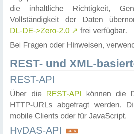
die inhaltliche Richtigkeit, Gen
Vollständigkeit der Daten über
DL-DE->Zero-2.0
↗
frei verfügbar.
Bei Fragen oder Hinweisen, verwend
REST- und XML-basiert
REST-API
Über die
REST-API
können die Da
HTTP-URLs abgefragt werden. Dies
mobile Clients oder für JavaScript.
HyDAS-API
BETA