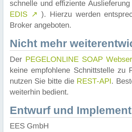
schnelle und effiziente Auslieferun
EDIS
↗
). Hierzu werden entspr
Broker angeboten.
Nicht mehr weiterentwi
Der
PEGELONLINE SOAP Webser
keine empfohlene Schnittstelle z
nutzen Sie bitte die
REST-API
. Bes
weiterhin bedient.
Entwurf und Implement
EES GmbH