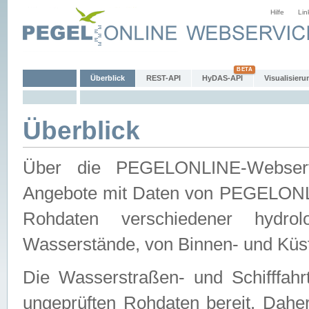
Hilfe
Lin
Überblick
REST-API
HyDAS-API
Visualisieru
Überblick
Über die PEGELONLINE-Webservic
Angebote mit Daten von PEGELONLI
Rohdaten verschiedener hydro
Wasserstände, von Binnen- und Küs
Die Wasserstraßen- und Schifffahr
ungeprüften Rohdaten bereit. Daher