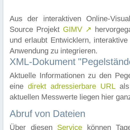
Aus der interaktiven Online-Vis
Source Projekt
GIMV
↗
hervorgega
und erlaubt Entwicklern, interaktive
Anwendung zu integrieren.
XML-Dokument "Pegelständ
Aktuelle Informationen zu den P
eine
direkt adressierbare URL
als
aktuellen Messwerte liegen hier ganz
Abruf von Dateien
Über diesen
Service
können Tages