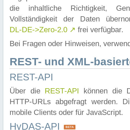
die inhaltliche Richtigkeit, Gen
Vollständigkeit der Daten über
DL-DE->Zero-2.0
↗
frei verfügbar.
Bei Fragen oder Hinweisen, verwend
REST- und XML-basiert
REST-API
Über die
REST-API
können die Da
HTTP-URLs abgefragt werden. Dies
mobile Clients oder für JavaScript.
HyDAS-API
BETA