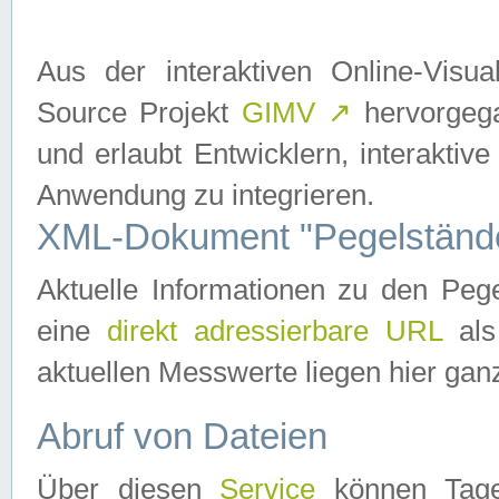
Aus der interaktiven Online-Vis
Source Projekt
GIMV
↗
hervorgega
und erlaubt Entwicklern, interaktive
Anwendung zu integrieren.
XML-Dokument "Pegelständ
Aktuelle Informationen zu den P
eine
direkt adressierbare URL
als
aktuellen Messwerte liegen hier ganz
Abruf von Dateien
Über diesen
Service
können Tages