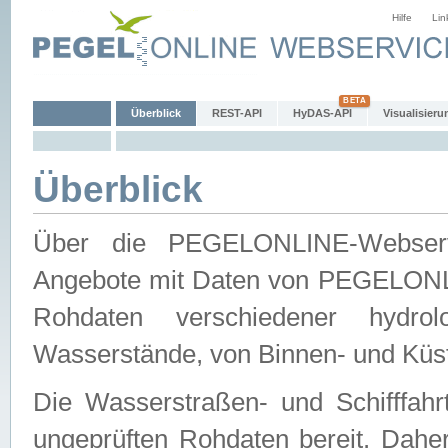
Hilfe
Lin
Überblick
REST-API
HyDAS-API
Visualisieru
Überblick
Über die PEGELONLINE-Webservic
Angebote mit Daten von PEGELONLI
Rohdaten verschiedener hydro
Wasserstände, von Binnen- und Küs
Die Wasserstraßen- und Schifffahr
ungeprüften Rohdaten bereit. Daher