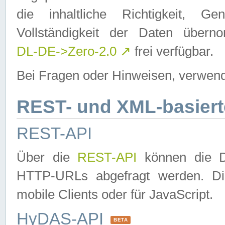
die inhaltliche Richtigkeit, Gen
Vollständigkeit der Daten über
DL-DE->Zero-2.0
↗
frei verfügbar.
Bei Fragen oder Hinweisen, verwend
REST- und XML-basiert
REST-API
Über die
REST-API
können die Da
HTTP-URLs abgefragt werden. Dies
mobile Clients oder für JavaScript.
HyDAS-API
BETA