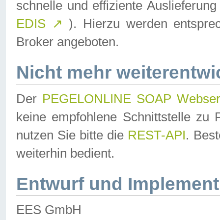
schnelle und effiziente Auslieferun
EDIS
↗
). Hierzu werden entspr
Broker angeboten.
Nicht mehr weiterentwi
Der
PEGELONLINE SOAP Webser
keine empfohlene Schnittstelle z
nutzen Sie bitte die
REST-API
. Bes
weiterhin bedient.
Entwurf und Implement
EES GmbH