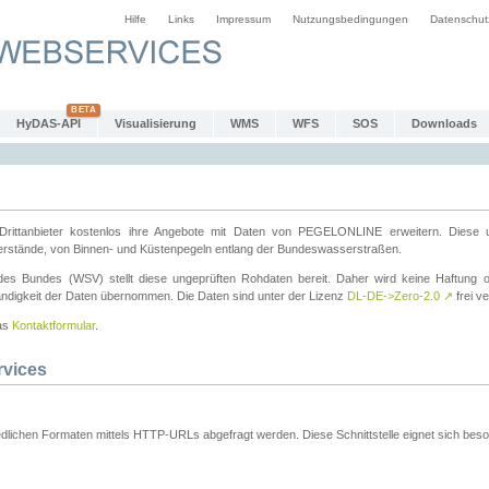
Hilfe
Links
Impressum
Nutzungsbedingungen
Datenschut
HyDAS-API
Visualisierung
WMS
WFS
SOS
Downloads
ttanbieter kostenlos ihre Angebote mit Daten von PEGELONLINE erweitern. Diese u
erstände, von Binnen- und Küstenpegeln entlang der Bundeswasserstraßen.
es Bundes (WSV) stellt diese ungeprüften Rohdaten bereit. Daher wird keine Haftung oder
ständigkeit der Daten übernommen. Die Daten sind unter der Lizenz
DL-DE->Zero-2.0
↗
frei ve
das
Kontaktformular
.
rvices
dlichen Formaten mittels HTTP-URLs abgefragt werden. Diese Schnittstelle eignet sich besond