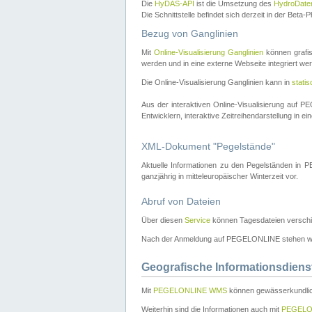
Die
HyDAS-API
ist die Umsetzung des
HydroDate
Die Schnittstelle befindet sich derzeit in der Bet
Bezug von Ganglinien
Mit
Online-Visualisierung Ganglinien
können grafis
werden und in eine externe Webseite integriert wer
Die Online-Visualisierung Ganglinien kann in
stati
Aus der interaktiven Online-Visualisierung auf
Entwicklern, interaktive Zeitreihendarstellung in 
XML-Dokument "Pegelstände"
Aktuelle Informationen zu den Pegelständen i
ganzjährig in mitteleuropäischer Winterzeit vor.
Abruf von Dateien
Über diesen
Service
können Tagesdateien verschi
Nach der Anmeldung auf PEGELONLINE stehen wei
Geografische Informationsdiens
Mit
PEGELONLINE WMS
können gewässerkundlic
Weiterhin sind die Informationen auch mit
PEGELO