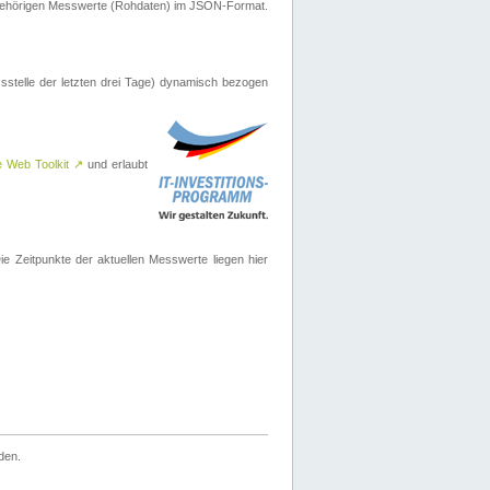
ugehörigen Messwerte (Rohdaten) im JSON-Format.
sstelle der letzten drei Tage) dynamisch bezogen
e Web Toolkit
↗
und erlaubt
 Zeitpunkte der aktuellen Messwerte liegen hier
den.