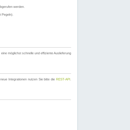
bgerufen werden.
i Pegeln).
ine möglichst schnelle und effiziente Auslieferung
eue Integrationen nutzen Sie bitte die
REST-API
.