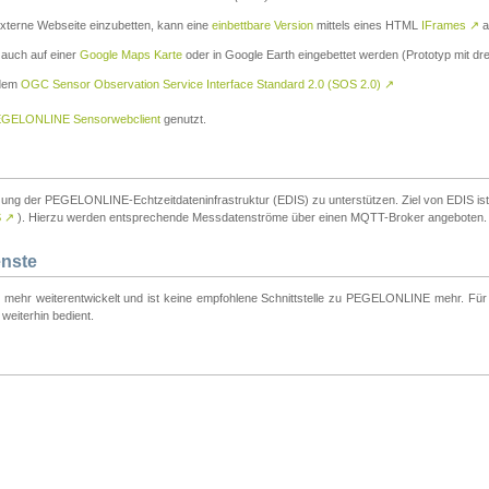
externe Webseite einzubetten, kann eine
einbettbare Version
mittels eines HTML
IFrames
↗
a
 auch auf einer
Google Maps Karte
oder in Google Earth eingebettet werden (Prototyp mit dre
 dem
OGC Sensor Observation Service Interface Standard 2.0 (SOS 2.0)
↗
GELONLINE Sensorwebclient
genutzt.
tzung der PEGELONLINE-Echtzeitdateninfrastruktur (EDIS) zu unterstützen. Ziel von EDIS ist e
S
↗
). Hierzu werden entsprechende Messdatenströme über einen MQTT-Broker angeboten.
enste
t mehr weiterentwickelt und ist keine empfohlene Schnittstelle zu PEGELONLINE mehr. Für n
weiterhin bedient.