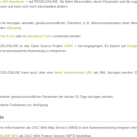
n-API-Standards
↗
auf PEGELONLINE. Sie liefert Messstellen, deren Parameter und die z
a-Phase und kann sich noch inkompatibel ändern.
che Anzeigen aktueller gewässerkundlicher Zeitreihen (z.B. Wasserstandsdaten einer Mes
den. (
Beispiel
).
scher Form
oder in
interaktiver Form
verwendet werden.
 PEGELONLINE ist das Open Source Projekt
GIMV
↗
hervorgegangen. Es basiert auf
Googl
eine browserbasierte Anwendung zu integrieren.
n PEGELONLINE kann auch über eine
direkt adressierbare URL
als XML bezogen werden. Die
edener gewässerkundlicher Parameter der letzten 31 Tage bezogen werden.
tere Funktionen zur Verfügung.
te
he Informationen als
OGC Web Map Service (WMS)
in eine Kartenanwendung integriert wer
NLINE WFS
als
OGC Web Feature Service (WFS)
beziehbar.