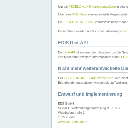
Um die
PEGELONLINE Kartendarstellung
in eine 
Über eine
KML-Datei
können aktuelle Pegelstände
Die
PEGELONLINE SOS
Schnittstelle basiert auf
Diese Daten werden auch zur Visualisierung im
PE
EDIS Dict-API
Die
Dict-API
ist ein zentraler Baustein, um die Nu
von Messdaten (weitere Informationen siehe:
EDI
Nicht mehr weiterentwickelte Di
Der
PEGELONLINE SOAP Webservice
wird nich
Bestehende Integrationen werden bis auf Weiteres 
Entwurf und Implementierung
EES GmbH
Sektor F, Wirtschaftsgebäude Aufg.re, 3. OG
Westhafenstraße 1
13353 Berlin
www.ees-gmbh.de
↗