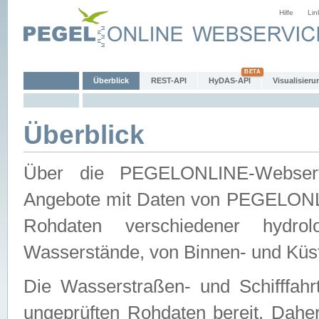
Hilfe
Lin
Überblick
REST-API
HyDAS-API
Visualisieru
Überblick
Über die PEGELONLINE-Webservic
Angebote mit Daten von PEGELONLI
Rohdaten verschiedener hydro
Wasserstände, von Binnen- und Küs
Die Wasserstraßen- und Schifffahr
ungeprüften Rohdaten bereit. Daher