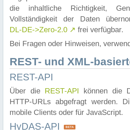
die inhaltliche Richtigkeit, Gen
Vollständigkeit der Daten über
DL-DE->Zero-2.0
↗
frei verfügbar.
Bei Fragen oder Hinweisen, verwend
REST- und XML-basiert
REST-API
Über die
REST-API
können die Da
HTTP-URLs abgefragt werden. Dies
mobile Clients oder für JavaScript.
HyDAS-API
BETA