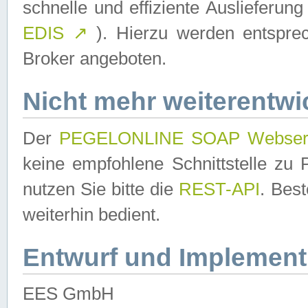
schnelle und effiziente Auslieferun
EDIS
↗
). Hierzu werden entspr
Broker angeboten.
Nicht mehr weiterentwi
Der
PEGELONLINE SOAP Webser
keine empfohlene Schnittstelle z
nutzen Sie bitte die
REST-API
. Bes
weiterhin bedient.
Entwurf und Implement
EES GmbH