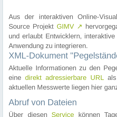
Aus der interaktiven Online-Vis
Source Projekt
GIMV
↗
hervorgega
und erlaubt Entwicklern, interaktive
Anwendung zu integrieren.
XML-Dokument "Pegelständ
Aktuelle Informationen zu den P
eine
direkt adressierbare URL
als
aktuellen Messwerte liegen hier ganz
Abruf von Dateien
Über diesen
Service
können Tages