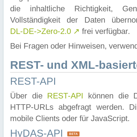
die inhaltliche Richtigkeit, Gen
Vollständigkeit der Daten über
DL-DE->Zero-2.0
↗
frei verfügbar.
Bei Fragen oder Hinweisen, verwend
REST- und XML-basiert
REST-API
Über die
REST-API
können die Da
HTTP-URLs abgefragt werden. Dies
mobile Clients oder für JavaScript.
HyDAS-API
BETA