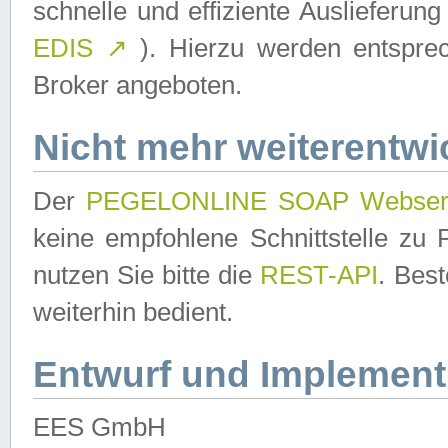
schnelle und effiziente Auslieferun
EDIS
↗
). Hierzu werden entspr
Broker angeboten.
Nicht mehr weiterentwi
Der
PEGELONLINE SOAP Webser
keine empfohlene Schnittstelle z
nutzen Sie bitte die
REST-API
. Bes
weiterhin bedient.
Entwurf und Implement
EES GmbH