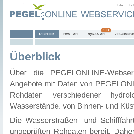
Hilfe
Lin
Überblick
REST-API
HyDAS-API
Visualisieru
Überblick
Über die PEGELONLINE-Webservic
Angebote mit Daten von PEGELONLI
Rohdaten verschiedener hydro
Wasserstände, von Binnen- und Küs
Die Wasserstraßen- und Schifffahr
ungeprüften Rohdaten bereit. Daher