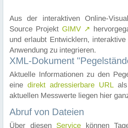
Aus der interaktiven Online-Vis
Source Projekt
GIMV
↗
hervorgega
und erlaubt Entwicklern, interaktive
Anwendung zu integrieren.
XML-Dokument "Pegelständ
Aktuelle Informationen zu den P
eine
direkt adressierbare URL
als
aktuellen Messwerte liegen hier ganz
Abruf von Dateien
Über diesen
Service
können Tages