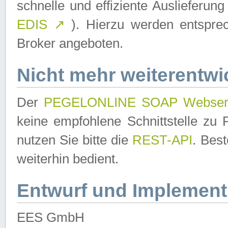
schnelle und effiziente Auslieferun
EDIS
↗
). Hierzu werden entspr
Broker angeboten.
Nicht mehr weiterentwi
Der
PEGELONLINE SOAP Webser
keine empfohlene Schnittstelle z
nutzen Sie bitte die
REST-API
. Bes
weiterhin bedient.
Entwurf und Implement
EES GmbH