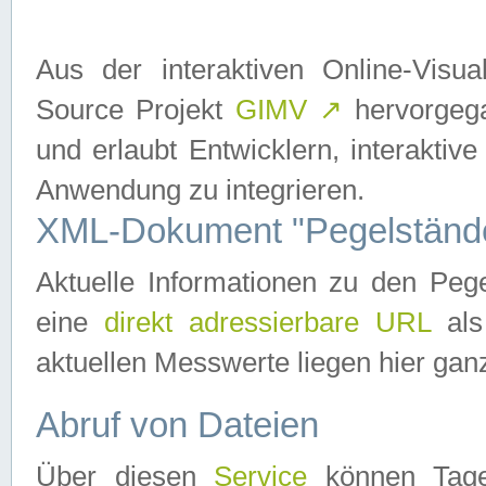
Aus der interaktiven Online-Vis
Source Projekt
GIMV
↗
hervorgega
und erlaubt Entwicklern, interaktive
Anwendung zu integrieren.
XML-Dokument "Pegelständ
Aktuelle Informationen zu den P
eine
direkt adressierbare URL
als
aktuellen Messwerte liegen hier ganz
Abruf von Dateien
Über diesen
Service
können Tages