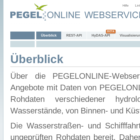
Hilfe
Lin
Überblick
REST-API
HyDAS-API
Visualisieru
Überblick
Über die PEGELONLINE-Webservic
Angebote mit Daten von PEGELONLI
Rohdaten verschiedener hydro
Wasserstände, von Binnen- und Küs
Die Wasserstraßen- und Schifffahr
ungeprüften Rohdaten bereit. Daher