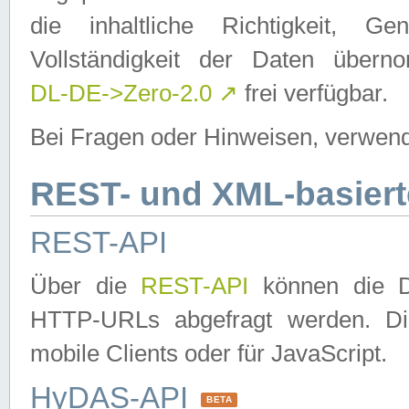
die inhaltliche Richtigkeit, Gen
Vollständigkeit der Daten über
DL-DE->Zero-2.0
↗
frei verfügbar.
Bei Fragen oder Hinweisen, verwend
REST- und XML-basiert
REST-API
Über die
REST-API
können die Da
HTTP-URLs abgefragt werden. Dies
mobile Clients oder für JavaScript.
HyDAS-API
BETA