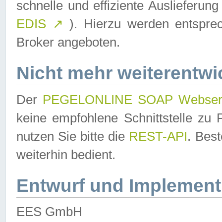
schnelle und effiziente Auslieferun
EDIS
↗
). Hierzu werden entspr
Broker angeboten.
Nicht mehr weiterentwi
Der
PEGELONLINE SOAP Webser
keine empfohlene Schnittstelle z
nutzen Sie bitte die
REST-API
. Bes
weiterhin bedient.
Entwurf und Implement
EES GmbH