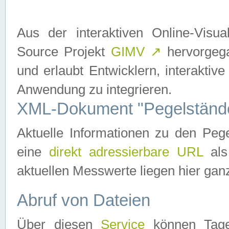
Aus der interaktiven Online-Vis
Source Projekt
GIMV
↗
hervorgega
und erlaubt Entwicklern, interaktive
Anwendung zu integrieren.
XML-Dokument "Pegelständ
Aktuelle Informationen zu den P
eine
direkt adressierbare URL
als
aktuellen Messwerte liegen hier ganz
Abruf von Dateien
Über diesen
Service
können Tages