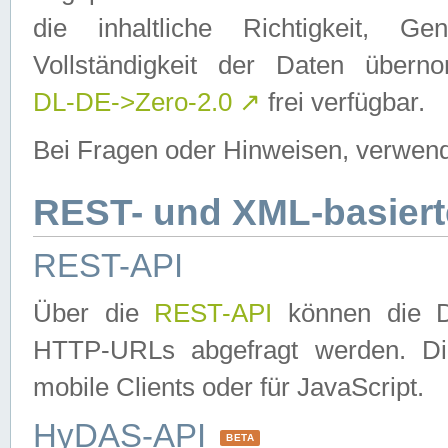
die inhaltliche Richtigkeit, Gen
Vollständigkeit der Daten über
DL-DE->Zero-2.0
↗
frei verfügbar.
Bei Fragen oder Hinweisen, verwend
REST- und XML-basiert
REST-API
Über die
REST-API
können die Da
HTTP-URLs abgefragt werden. Dies
mobile Clients oder für JavaScript.
HyDAS-API
BETA