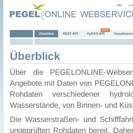
Hilfe
Lin
Überblick
REST-API
HyDAS-API
Visualisieru
Überblick
Über die PEGELONLINE-Webservic
Angebote mit Daten von PEGELONLI
Rohdaten verschiedener hydro
Wasserstände, von Binnen- und Küs
Die Wasserstraßen- und Schifffahr
ungeprüften Rohdaten bereit. Daher