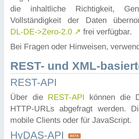
die inhaltliche Richtigkeit, Gen
Vollständigkeit der Daten über
DL-DE->Zero-2.0
↗
frei verfügbar.
Bei Fragen oder Hinweisen, verwend
REST- und XML-basiert
REST-API
Über die
REST-API
können die Da
HTTP-URLs abgefragt werden. Dies
mobile Clients oder für JavaScript.
HyDAS-API
BETA