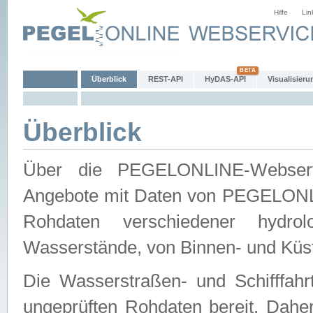
Hilfe
Lin
Überblick
REST-API
HyDAS-API
Visualisieru
Überblick
Über die PEGELONLINE-Webservic
Angebote mit Daten von PEGELONLI
Rohdaten verschiedener hydro
Wasserstände, von Binnen- und Küs
Die Wasserstraßen- und Schifffahr
ungeprüften Rohdaten bereit. Daher