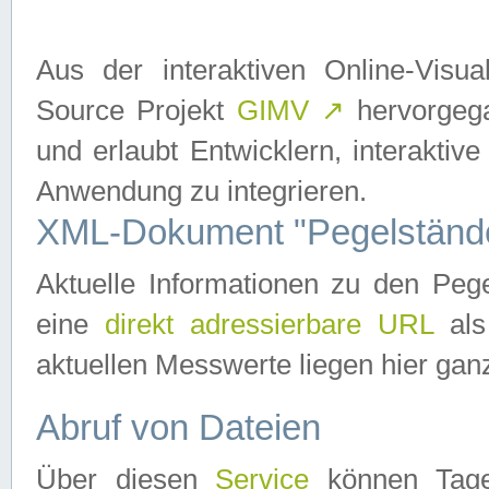
Aus der interaktiven Online-Vis
Source Projekt
GIMV
↗
hervorgega
und erlaubt Entwicklern, interaktive
Anwendung zu integrieren.
XML-Dokument "Pegelständ
Aktuelle Informationen zu den P
eine
direkt adressierbare URL
als
aktuellen Messwerte liegen hier ganz
Abruf von Dateien
Über diesen
Service
können Tages