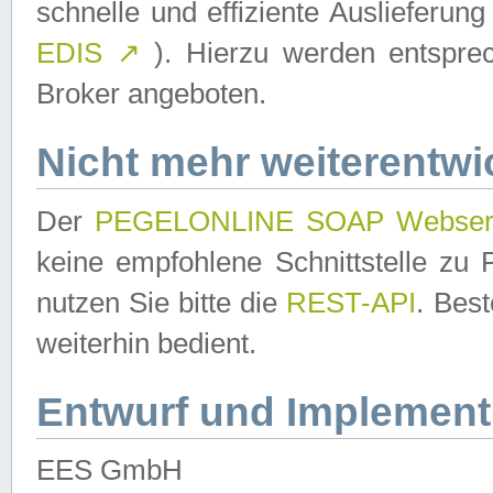
schnelle und effiziente Auslieferun
EDIS
↗
). Hierzu werden entspr
Broker angeboten.
Nicht mehr weiterentwi
Der
PEGELONLINE SOAP Webser
keine empfohlene Schnittstelle z
nutzen Sie bitte die
REST-API
. Bes
weiterhin bedient.
Entwurf und Implement
EES GmbH