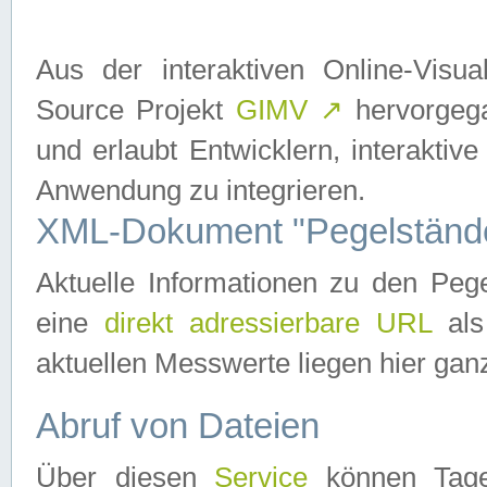
Aus der interaktiven Online-Vis
Source Projekt
GIMV
↗
hervorgega
und erlaubt Entwicklern, interaktive
Anwendung zu integrieren.
XML-Dokument "Pegelständ
Aktuelle Informationen zu den P
eine
direkt adressierbare URL
als
aktuellen Messwerte liegen hier ganz
Abruf von Dateien
Über diesen
Service
können Tages