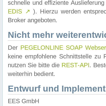
schnelle und effiziente Auslieferun
EDIS
↗
). Hierzu werden entspr
Broker angeboten.
Nicht mehr weiterentwi
Der
PEGELONLINE SOAP Webser
keine empfohlene Schnittstelle z
nutzen Sie bitte die
REST-API
. Bes
weiterhin bedient.
Entwurf und Implement
EES GmbH