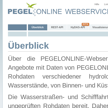
Hilfe
Lin
Überblick
REST-API
HyDAS-API
Visualisieru
Überblick
Über die PEGELONLINE-Webservic
Angebote mit Daten von PEGELONLI
Rohdaten verschiedener hydro
Wasserstände, von Binnen- und Küs
Die Wasserstraßen- und Schifffahr
ungeprüften Rohdaten bereit. Daher