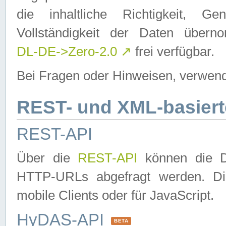
die inhaltliche Richtigkeit, Gen
Vollständigkeit der Daten über
DL-DE->Zero-2.0
↗
frei verfügbar.
Bei Fragen oder Hinweisen, verwend
REST- und XML-basiert
REST-API
Über die
REST-API
können die Da
HTTP-URLs abgefragt werden. Dies
mobile Clients oder für JavaScript.
HyDAS-API
BETA