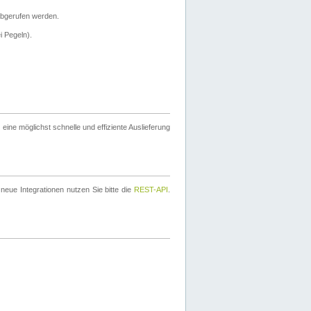
bgerufen werden.
i Pegeln).
ine möglichst schnelle und effiziente Auslieferung
eue Integrationen nutzen Sie bitte die
REST-API
.