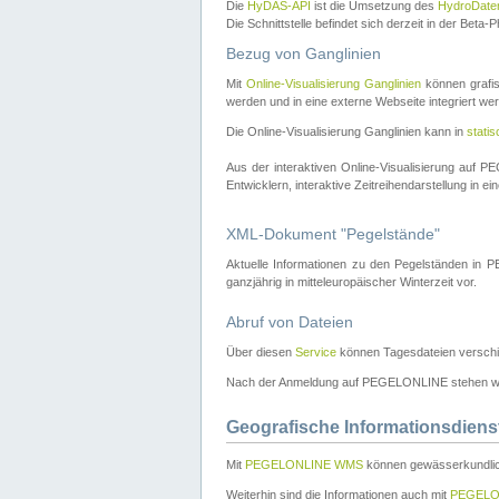
Die
HyDAS-API
ist die Umsetzung des
HydroDate
Die Schnittstelle befindet sich derzeit in der Bet
Bezug von Ganglinien
Mit
Online-Visualisierung Ganglinien
können grafis
werden und in eine externe Webseite integriert wer
Die Online-Visualisierung Ganglinien kann in
stati
Aus der interaktiven Online-Visualisierung auf
Entwicklern, interaktive Zeitreihendarstellung in 
XML-Dokument "Pegelstände"
Aktuelle Informationen zu den Pegelständen i
ganzjährig in mitteleuropäischer Winterzeit vor.
Abruf von Dateien
Über diesen
Service
können Tagesdateien verschi
Nach der Anmeldung auf PEGELONLINE stehen wei
Geografische Informationsdiens
Mit
PEGELONLINE WMS
können gewässerkundlic
Weiterhin sind die Informationen auch mit
PEGELO