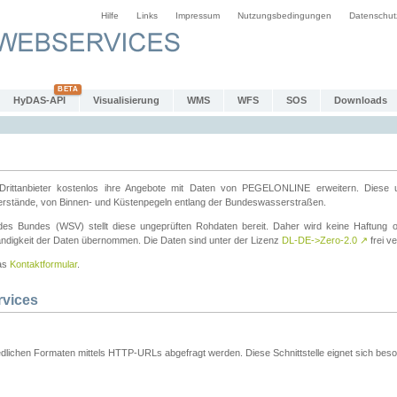
Hilfe
Links
Impressum
Nutzungsbedingungen
Datenschut
HyDAS-API
Visualisierung
WMS
WFS
SOS
Downloads
ttanbieter kostenlos ihre Angebote mit Daten von PEGELONLINE erweitern. Diese u
erstände, von Binnen- und Küstenpegeln entlang der Bundeswasserstraßen.
es Bundes (WSV) stellt diese ungeprüften Rohdaten bereit. Daher wird keine Haftung oder
ständigkeit der Daten übernommen. Die Daten sind unter der Lizenz
DL-DE->Zero-2.0
↗
frei ve
das
Kontaktformular
.
rvices
dlichen Formaten mittels HTTP-URLs abgefragt werden. Diese Schnittstelle eignet sich besond