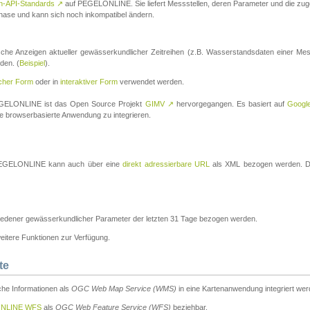
n-API-Standards
↗
auf PEGELONLINE. Sie liefert Messstellen, deren Parameter und die z
a-Phase und kann sich noch inkompatibel ändern.
che Anzeigen aktueller gewässerkundlicher Zeitreihen (z.B. Wasserstandsdaten einer Mes
den. (
Beispiel
).
scher Form
oder in
interaktiver Form
verwendet werden.
 PEGELONLINE ist das Open Source Projekt
GIMV
↗
hervorgegangen. Es basiert auf
Googl
eine browserbasierte Anwendung zu integrieren.
n PEGELONLINE kann auch über eine
direkt adressierbare URL
als XML bezogen werden. Die
edener gewässerkundlicher Parameter der letzten 31 Tage bezogen werden.
tere Funktionen zur Verfügung.
te
he Informationen als
OGC Web Map Service (WMS)
in eine Kartenanwendung integriert wer
NLINE WFS
als
OGC Web Feature Service (WFS)
beziehbar.