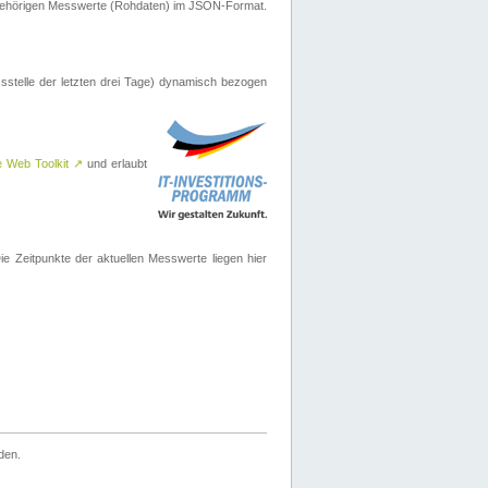
ugehörigen Messwerte (Rohdaten) im JSON-Format.
sstelle der letzten drei Tage) dynamisch bezogen
e Web Toolkit
↗
und erlaubt
 Zeitpunkte der aktuellen Messwerte liegen hier
den.