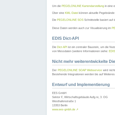
Um die
PEGELONLINE Kartendarstellung
in eine 
Über eine
KML-Datei
können aktuelle Pegelstände
Die
PEGELONLINE SOS
Schnittstelle basiert auf
Diese Daten werden auch zur Visualisierung im
PE
EDIS Dict-API
Die
Dict-API
ist ein zentraler Baustein, um die Nu
von Messdaten (weitere Informationen siehe:
EDI
Nicht mehr weiterentwickelte Di
Der
PEGELONLINE SOAP Webservice
wird nich
Bestehende Integrationen werden bis auf Weiteres 
Entwurf und Implementierung
EES GmbH
Sektor F, Wirtschaftsgebäude Aufg.re, 3. OG
Westhafenstraße 1
13353 Berlin
www.ees-gmbh.de
↗