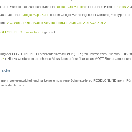
externe Webseite einzubetten, kann eine
einbettbare Version
mittels eines HTML
IFrames
↗
a
 auch auf einer
Google Maps Karte
oder in Google Earth eingebettet werden (Prototyp mit dre
 dem
OGC Sensor Observation Service Interface Standard 2.0 (SOS 2.0)
↗
GELONLINE Sensorwebclient
genutzt.
tzung der PEGELONLINE-Echtzeitdateninfrastruktur (EDIS) zu unterstützen. Ziel von EDIS ist e
S
↗
). Hierzu werden entsprechende Messdatenströme über einen MQTT-Broker angeboten.
enste
t mehr weiterentwickelt und ist keine empfohlene Schnittstelle zu PEGELONLINE mehr. Für n
weiterhin bedient.