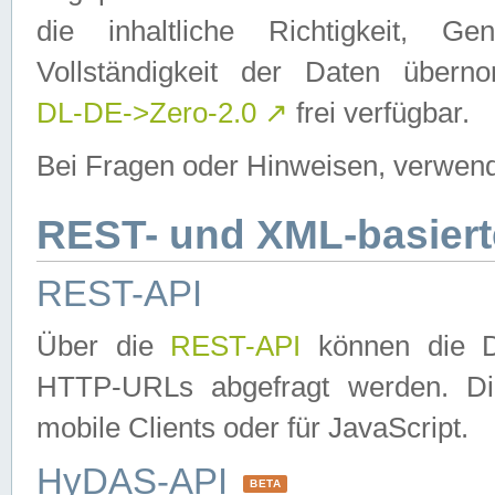
die inhaltliche Richtigkeit, Gen
Vollständigkeit der Daten über
DL-DE->Zero-2.0
↗
frei verfügbar.
Bei Fragen oder Hinweisen, verwend
REST- und XML-basiert
REST-API
Über die
REST-API
können die Da
HTTP-URLs abgefragt werden. Dies
mobile Clients oder für JavaScript.
HyDAS-API
BETA