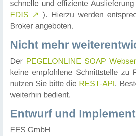
schnelle und effiziente Auslieferun
EDIS
↗
). Hierzu werden entspr
Broker angeboten.
Nicht mehr weiterentwi
Der
PEGELONLINE SOAP Webser
keine empfohlene Schnittstelle z
nutzen Sie bitte die
REST-API
. Bes
weiterhin bedient.
Entwurf und Implement
EES GmbH