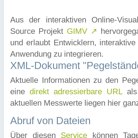
Aus der interaktiven Online-Vis
Source Projekt
GIMV
↗
hervorgega
und erlaubt Entwicklern, interaktive
Anwendung zu integrieren.
XML-Dokument "Pegelständ
Aktuelle Informationen zu den P
eine
direkt adressierbare URL
als
aktuellen Messwerte liegen hier ganz
Abruf von Dateien
Über diesen
Service
können Tages