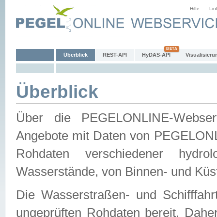
Hilfe
Lin
Überblick
REST-API
HyDAS-API
Visualisieru
Überblick
Über die PEGELONLINE-Webservic
Angebote mit Daten von PEGELONLI
Rohdaten verschiedener hydro
Wasserstände, von Binnen- und Küs
Die Wasserstraßen- und Schifffahr
ungeprüften Rohdaten bereit. Daher