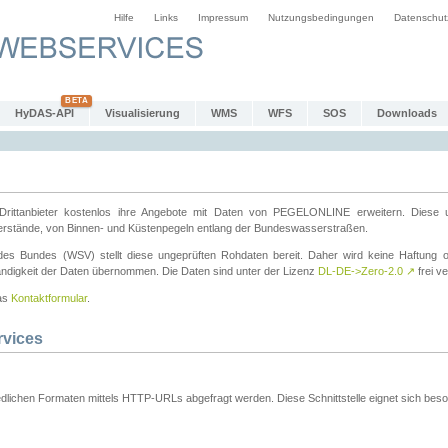
Hilfe
Links
Impressum
Nutzungsbedingungen
Datenschut
HyDAS-API
Visualisierung
WMS
WFS
SOS
Downloads
ttanbieter kostenlos ihre Angebote mit Daten von PEGELONLINE erweitern. Diese u
erstände, von Binnen- und Küstenpegeln entlang der Bundeswasserstraßen.
es Bundes (WSV) stellt diese ungeprüften Rohdaten bereit. Daher wird keine Haftung oder
ständigkeit der Daten übernommen. Die Daten sind unter der Lizenz
DL-DE->Zero-2.0
↗
frei ve
das
Kontaktformular
.
rvices
dlichen Formaten mittels HTTP-URLs abgefragt werden. Diese Schnittstelle eignet sich besond