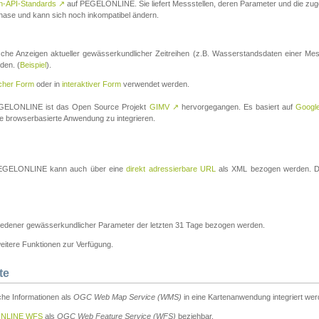
n-API-Standards
↗
auf PEGELONLINE. Sie liefert Messstellen, deren Parameter und die z
a-Phase und kann sich noch inkompatibel ändern.
che Anzeigen aktueller gewässerkundlicher Zeitreihen (z.B. Wasserstandsdaten einer Mes
den. (
Beispiel
).
scher Form
oder in
interaktiver Form
verwendet werden.
 PEGELONLINE ist das Open Source Projekt
GIMV
↗
hervorgegangen. Es basiert auf
Googl
eine browserbasierte Anwendung zu integrieren.
n PEGELONLINE kann auch über eine
direkt adressierbare URL
als XML bezogen werden. Die
edener gewässerkundlicher Parameter der letzten 31 Tage bezogen werden.
tere Funktionen zur Verfügung.
te
he Informationen als
OGC Web Map Service (WMS)
in eine Kartenanwendung integriert wer
NLINE WFS
als
OGC Web Feature Service (WFS)
beziehbar.