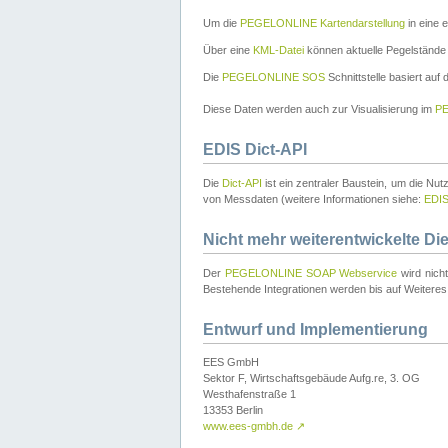
Um die
PEGELONLINE Kartendarstellung
in eine 
Über eine
KML-Datei
können aktuelle Pegelstände
Die
PEGELONLINE SOS
Schnittstelle basiert auf
Diese Daten werden auch zur Visualisierung im
PE
EDIS Dict-API
Die
Dict-API
ist ein zentraler Baustein, um die Nu
von Messdaten (weitere Informationen siehe:
EDI
Nicht mehr weiterentwickelte Di
Der
PEGELONLINE SOAP Webservice
wird nich
Bestehende Integrationen werden bis auf Weiteres 
Entwurf und Implementierung
EES GmbH
Sektor F, Wirtschaftsgebäude Aufg.re, 3. OG
Westhafenstraße 1
13353 Berlin
www.ees-gmbh.de
↗