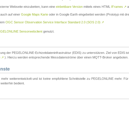
externe Webseite einzubetten, kann eine
einbettbare Version
mittels eines HTML
IFrames
↗
a
 auch auf einer
Google Maps Karte
oder in Google Earth eingebettet werden (Prototyp mit dre
 dem
OGC Sensor Observation Service Interface Standard 2.0 (SOS 2.0)
↗
GELONLINE Sensorwebclient
genutzt.
tzung der PEGELONLINE-Echtzeitdateninfrastruktur (EDIS) zu unterstützen. Ziel von EDIS ist e
S
↗
). Hierzu werden entsprechende Messdatenströme über einen MQTT-Broker angeboten.
enste
t mehr weiterentwickelt und ist keine empfohlene Schnittstelle zu PEGELONLINE mehr. Für n
weiterhin bedient.