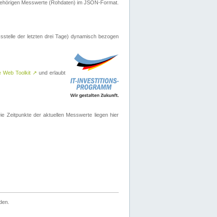
ugehörigen Messwerte (Rohdaten) im JSON-Format.
sstelle der letzten drei Tage) dynamisch bezogen
e Web Toolkit
↗
und erlaubt
 Zeitpunkte der aktuellen Messwerte liegen hier
den.