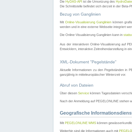
Die
HyDAS-API
ist die Umsetzung des
HydroDate
Die Schnittstelle befindet sich derzeit in der Bet
Bezug von Ganglinien
Mit
Online-Visualisierung Ganglinien
können grafis
werden und in eine externe Webseite integriert wer
Die Online-Visualisierung Ganglinien kann in
stati
Aus der interaktiven Online-Visualisierung auf
Entwicklern, interaktive Zeitreihendarstellung in 
XML-Dokument "Pegelstände"
Aktuelle Informationen zu den Pegelständen i
ganzjährig in mitteleuropäischer Winterzeit vor.
Abruf von Dateien
Über diesen
Service
können Tagesdateien verschi
Nach der Anmeldung auf PEGELONLINE stehen wei
Geografische Informationsdiens
Mit
PEGELONLINE WMS
können gewässerkundlic
Weiterhin sind die Informationen auch mit
PEGELO