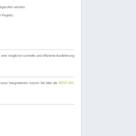
bgerufen werden.
i Pegeln).
ine möglichst schnelle und effiziente Auslieferung
eue Integrationen nutzen Sie bitte die
REST-API
.