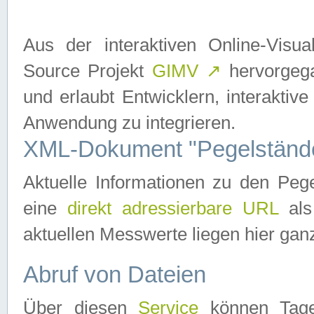
Aus der interaktiven Online-Vis
Source Projekt
GIMV
↗
hervorgega
und erlaubt Entwicklern, interaktive
Anwendung zu integrieren.
XML-Dokument "Pegelständ
Aktuelle Informationen zu den P
eine
direkt adressierbare URL
als
aktuellen Messwerte liegen hier ganz
Abruf von Dateien
Über diesen
Service
können Tages