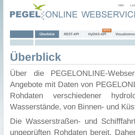
Hilfe
Lin
Überblick
REST-API
HyDAS-API
Visualisieru
Überblick
Über die PEGELONLINE-Webservic
Angebote mit Daten von PEGELONLI
Rohdaten verschiedener hydro
Wasserstände, von Binnen- und Küs
Die Wasserstraßen- und Schifffahr
ungeprüften Rohdaten bereit. Daher