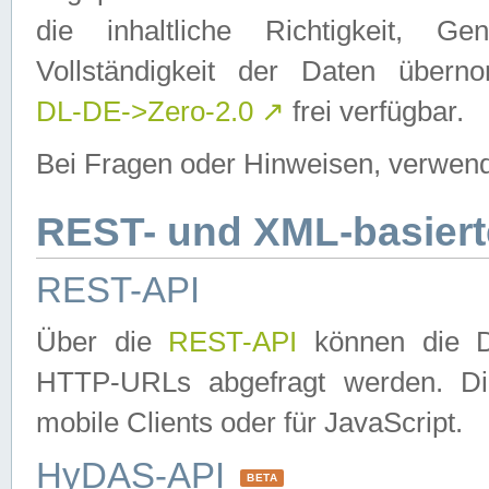
die inhaltliche Richtigkeit, Gen
Vollständigkeit der Daten über
DL-DE->Zero-2.0
↗
frei verfügbar.
Bei Fragen oder Hinweisen, verwend
REST- und XML-basiert
REST-API
Über die
REST-API
können die Da
HTTP-URLs abgefragt werden. Dies
mobile Clients oder für JavaScript.
HyDAS-API
BETA