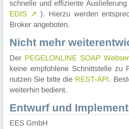
schnelle und effiziente Auslieferun
EDIS
↗
). Hierzu werden entspr
Broker angeboten.
Nicht mehr weiterentwi
Der
PEGELONLINE SOAP Webser
keine empfohlene Schnittstelle z
nutzen Sie bitte die
REST-API
. Bes
weiterhin bedient.
Entwurf und Implement
EES GmbH