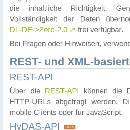
die inhaltliche Richtigkeit, Gen
Vollständigkeit der Daten über
DL-DE->Zero-2.0
↗
frei verfügbar.
Bei Fragen oder Hinweisen, verwend
REST- und XML-basiert
REST-API
Über die
REST-API
können die Da
HTTP-URLs abgefragt werden. Dies
mobile Clients oder für JavaScript.
HyDAS-API
BETA