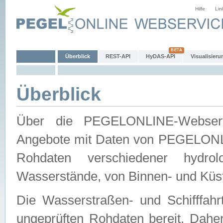
Hilfe
Lin
Überblick
REST-API
HyDAS-API
Visualisieru
Überblick
Über die PEGELONLINE-Webservic
Angebote mit Daten von PEGELONLI
Rohdaten verschiedener hydro
Wasserstände, von Binnen- und Küs
Die Wasserstraßen- und Schifffahr
ungeprüften Rohdaten bereit. Daher