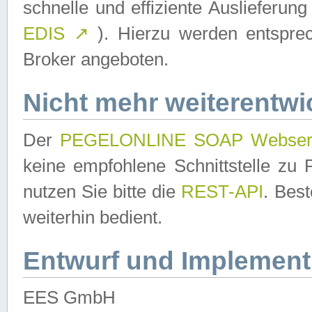
schnelle und effiziente Auslieferun
EDIS
↗
). Hierzu werden entspr
Broker angeboten.
Nicht mehr weiterentwi
Der
PEGELONLINE SOAP Webser
keine empfohlene Schnittstelle z
nutzen Sie bitte die
REST-API
. Bes
weiterhin bedient.
Entwurf und Implement
EES GmbH