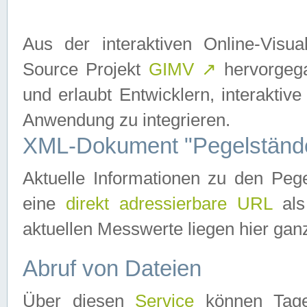
Aus der interaktiven Online-Vis
Source Projekt
GIMV
↗
hervorgega
und erlaubt Entwicklern, interaktive
Anwendung zu integrieren.
XML-Dokument "Pegelständ
Aktuelle Informationen zu den P
eine
direkt adressierbare URL
als
aktuellen Messwerte liegen hier ganz
Abruf von Dateien
Über diesen
Service
können Tages