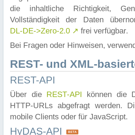
die inhaltliche Richtigkeit, Gen
Vollständigkeit der Daten über
DL-DE->Zero-2.0
↗
frei verfügbar.
Bei Fragen oder Hinweisen, verwend
REST- und XML-basiert
REST-API
Über die
REST-API
können die Da
HTTP-URLs abgefragt werden. Dies
mobile Clients oder für JavaScript.
HyDAS-API
BETA