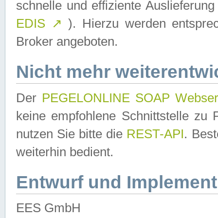
schnelle und effiziente Auslieferun
EDIS
↗
). Hierzu werden entspr
Broker angeboten.
Nicht mehr weiterentwi
Der
PEGELONLINE SOAP Webser
keine empfohlene Schnittstelle z
nutzen Sie bitte die
REST-API
. Bes
weiterhin bedient.
Entwurf und Implement
EES GmbH