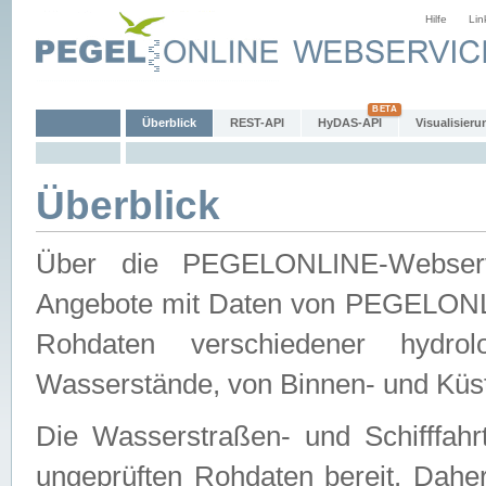
Hilfe
Lin
Überblick
REST-API
HyDAS-API
Visualisieru
Überblick
Über die PEGELONLINE-Webservic
Angebote mit Daten von PEGELONLI
Rohdaten verschiedener hydro
Wasserstände, von Binnen- und Küs
Die Wasserstraßen- und Schifffahr
ungeprüften Rohdaten bereit. Daher