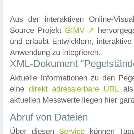
Aus der interaktiven Online-Vis
Source Projekt
GIMV
↗
hervorgega
und erlaubt Entwicklern, interaktive
Anwendung zu integrieren.
XML-Dokument "Pegelständ
Aktuelle Informationen zu den P
eine
direkt adressierbare URL
als
aktuellen Messwerte liegen hier ganz
Abruf von Dateien
Über diesen
Service
können Tages