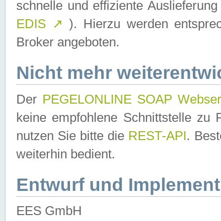
schnelle und effiziente Auslieferun
EDIS
↗
). Hierzu werden entspr
Broker angeboten.
Nicht mehr weiterentwi
Der
PEGELONLINE SOAP Webser
keine empfohlene Schnittstelle z
nutzen Sie bitte die
REST-API
. Bes
weiterhin bedient.
Entwurf und Implement
EES GmbH