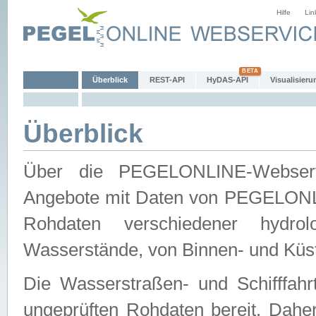
Hilfe
Lin
Überblick
REST-API
HyDAS-API
Visualisieru
Überblick
Über die PEGELONLINE-Webservic
Angebote mit Daten von PEGELONLI
Rohdaten verschiedener hydro
Wasserstände, von Binnen- und Küs
Die Wasserstraßen- und Schifffahr
ungeprüften Rohdaten bereit. Daher