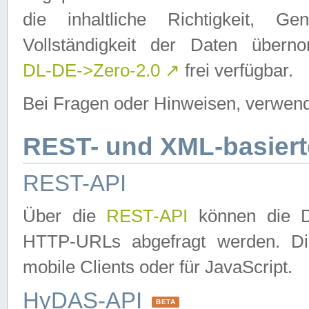
die inhaltliche Richtigkeit, Gen
Vollständigkeit der Daten über
DL-DE->Zero-2.0
↗
frei verfügbar.
Bei Fragen oder Hinweisen, verwend
REST- und XML-basiert
REST-API
Über die
REST-API
können die Da
HTTP-URLs abgefragt werden. Dies
mobile Clients oder für JavaScript.
HyDAS-API
BETA