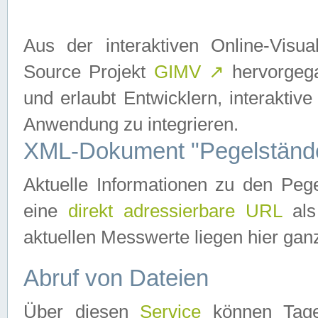
Aus der interaktiven Online-Vis
Source Projekt
GIMV
↗
hervorgega
und erlaubt Entwicklern, interaktive
Anwendung zu integrieren.
XML-Dokument "Pegelständ
Aktuelle Informationen zu den P
eine
direkt adressierbare URL
als
aktuellen Messwerte liegen hier ganz
Abruf von Dateien
Über diesen
Service
können Tages