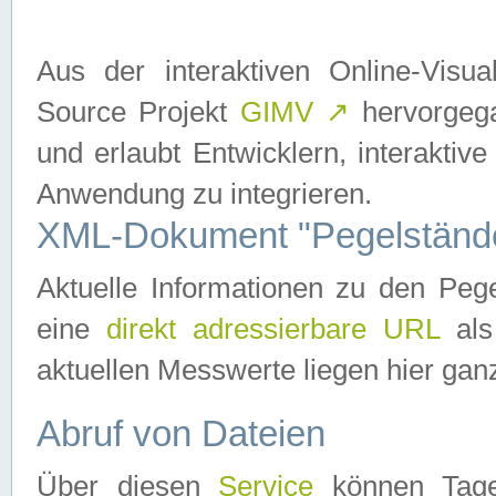
Aus der interaktiven Online-Vis
Source Projekt
GIMV
↗
hervorgega
und erlaubt Entwicklern, interaktive
Anwendung zu integrieren.
XML-Dokument "Pegelständ
Aktuelle Informationen zu den P
eine
direkt adressierbare URL
als
aktuellen Messwerte liegen hier ganz
Abruf von Dateien
Über diesen
Service
können Tages