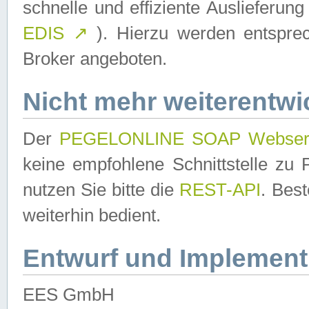
schnelle und effiziente Auslieferun
EDIS
↗
). Hierzu werden entspr
Broker angeboten.
Nicht mehr weiterentwi
Der
PEGELONLINE SOAP Webser
keine empfohlene Schnittstelle z
nutzen Sie bitte die
REST-API
. Bes
weiterhin bedient.
Entwurf und Implement
EES GmbH