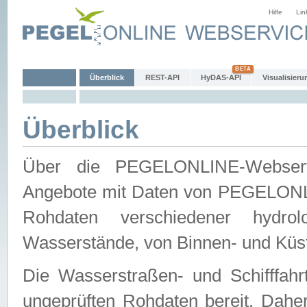
Hilfe
Lin
Überblick
REST-API
HyDAS-API
Visualisieru
Überblick
Über die PEGELONLINE-Webservic
Angebote mit Daten von PEGELONLI
Rohdaten verschiedener hydro
Wasserstände, von Binnen- und Küs
Die Wasserstraßen- und Schifffahr
ungeprüften Rohdaten bereit. Daher