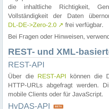
die inhaltliche Richtigkeit, Gen
Vollständigkeit der Daten über
DL-DE->Zero-2.0
↗
frei verfügbar.
Bei Fragen oder Hinweisen, verwend
REST- und XML-basiert
REST-API
Über die
REST-API
können die Da
HTTP-URLs abgefragt werden. Dies
mobile Clients oder für JavaScript.
HyDAS-API
BETA