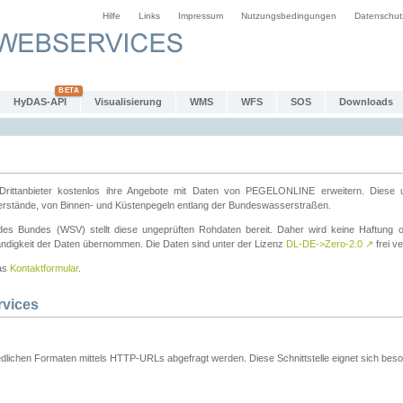
Hilfe
Links
Impressum
Nutzungsbedingungen
Datenschut
HyDAS-API
Visualisierung
WMS
WFS
SOS
Downloads
ttanbieter kostenlos ihre Angebote mit Daten von PEGELONLINE erweitern. Diese u
erstände, von Binnen- und Küstenpegeln entlang der Bundeswasserstraßen.
es Bundes (WSV) stellt diese ungeprüften Rohdaten bereit. Daher wird keine Haftung oder
ständigkeit der Daten übernommen. Die Daten sind unter der Lizenz
DL-DE->Zero-2.0
↗
frei ve
das
Kontaktformular
.
rvices
dlichen Formaten mittels HTTP-URLs abgefragt werden. Diese Schnittstelle eignet sich besond