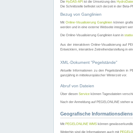
Die
HyDAS-API
ist die Umsetzung des
HydroDate
Die Schnittstelle befindet sich derzeit in der Bet
Bezug von Ganglinien
Mit
Online-Visualisierung Ganglinien
können grafis
werden und in eine externe Webseite integriert wer
Die Online-Visualisierung Ganglinien kann in
stati
Aus der interaktiven Online-Visualisierung auf
Entwicklern, interaktive Zeitreihendarstellung in 
XML-Dokument "Pegelstände"
Aktuelle Informationen zu den Pegelständen i
ganzjährig in mitteleuropäischer Winterzeit vor.
Abruf von Dateien
Über diesen
Service
können Tagesdateien verschi
Nach der Anmeldung auf PEGELONLINE stehen wei
Geografische Informationsdiens
Mit
PEGELONLINE WMS
können gewässerkundlic
Weiterhin sind die Informationen auch mit
PEGELO