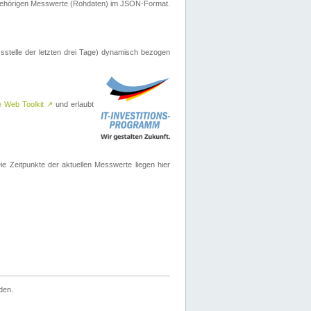
ugehörigen Messwerte (Rohdaten) im JSON-Format.
sstelle der letzten drei Tage) dynamisch bezogen
e Web Toolkit
↗
und erlaubt
 Zeitpunkte der aktuellen Messwerte liegen hier
den.