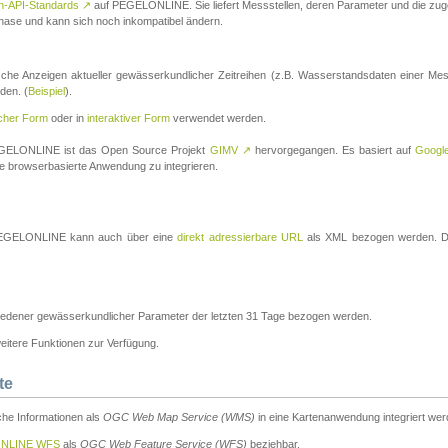
n-API-Standards
↗
auf PEGELONLINE. Sie liefert Messstellen, deren Parameter und die z
a-Phase und kann sich noch inkompatibel ändern.
che Anzeigen aktueller gewässerkundlicher Zeitreihen (z.B. Wasserstandsdaten einer Mes
den. (
Beispiel
).
scher Form
oder in
interaktiver Form
verwendet werden.
 PEGELONLINE ist das Open Source Projekt
GIMV
↗
hervorgegangen. Es basiert auf
Googl
eine browserbasierte Anwendung zu integrieren.
n PEGELONLINE kann auch über eine
direkt adressierbare URL
als XML bezogen werden. Die
edener gewässerkundlicher Parameter der letzten 31 Tage bezogen werden.
tere Funktionen zur Verfügung.
te
he Informationen als
OGC Web Map Service (WMS)
in eine Kartenanwendung integriert wer
NLINE WFS
als
OGC Web Feature Service (WFS)
beziehbar.