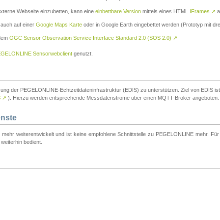
externe Webseite einzubetten, kann eine
einbettbare Version
mittels eines HTML
IFrames
↗
a
 auch auf einer
Google Maps Karte
oder in Google Earth eingebettet werden (Prototyp mit dre
 dem
OGC Sensor Observation Service Interface Standard 2.0 (SOS 2.0)
↗
GELONLINE Sensorwebclient
genutzt.
tzung der PEGELONLINE-Echtzeitdateninfrastruktur (EDIS) zu unterstützen. Ziel von EDIS ist e
S
↗
). Hierzu werden entsprechende Messdatenströme über einen MQTT-Broker angeboten.
enste
t mehr weiterentwickelt und ist keine empfohlene Schnittstelle zu PEGELONLINE mehr. Für n
weiterhin bedient.