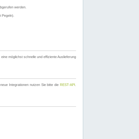
bgerufen werden.
i Pegeln).
ine möglichst schnelle und effiziente Auslieferung
eue Integrationen nutzen Sie bitte die
REST-API
.