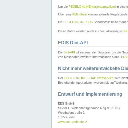
Um die
PEGELONLINE Kartendarstellung
in eine 
Über eine
KML-Datei
können aktuelle Pegelstände
Die
PEGELONLINE SOS
Schnittstelle basiert auf
Diese Daten werden auch zur Visualisierung im
PE
EDIS Dict-API
Die
Dict-API
ist ein zentraler Baustein, um die Nu
von Messdaten (weitere Informationen siehe:
EDI
Nicht mehr weiterentwickelte Di
Der
PEGELONLINE SOAP Webservice
wird nich
Bestehende Integrationen werden bis auf Weiteres 
Entwurf und Implementierung
EES GmbH
Sektor F, Wirtschaftsgebäude Aufg.re, 3. OG
Westhafenstraße 1
13353 Berlin
www.ees-gmbh.de
↗