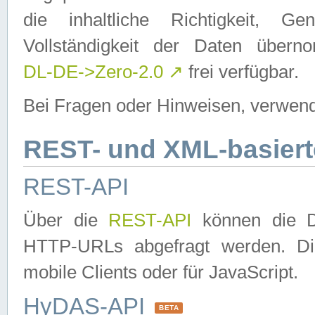
die inhaltliche Richtigkeit, Gen
Vollständigkeit der Daten über
DL-DE->Zero-2.0
↗
frei verfügbar.
Bei Fragen oder Hinweisen, verwend
REST- und XML-basiert
REST-API
Über die
REST-API
können die Da
HTTP-URLs abgefragt werden. Dies
mobile Clients oder für JavaScript.
HyDAS-API
BETA