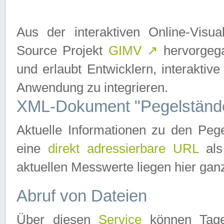
Aus der interaktiven Online-Vis
Source Projekt
GIMV
↗
hervorgega
und erlaubt Entwicklern, interaktive
Anwendung zu integrieren.
XML-Dokument "Pegelständ
Aktuelle Informationen zu den P
eine
direkt adressierbare URL
als
aktuellen Messwerte liegen hier ganz
Abruf von Dateien
Über diesen
Service
können Tages