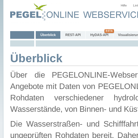
Hilfe
Lin
Überblick
REST-API
HyDAS-API
Visualisieru
Überblick
Über die PEGELONLINE-Webservic
Angebote mit Daten von PEGELONLI
Rohdaten verschiedener hydro
Wasserstände, von Binnen- und Küs
Die Wasserstraßen- und Schifffahr
ungeprüften Rohdaten bereit. Daher