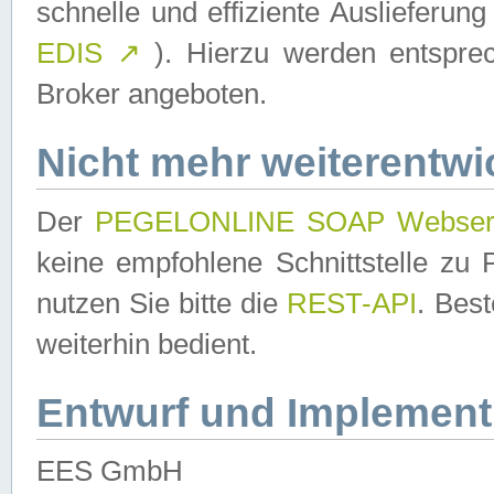
schnelle und effiziente Auslieferun
EDIS
↗
). Hierzu werden entspr
Broker angeboten.
Nicht mehr weiterentwi
Der
PEGELONLINE SOAP Webser
keine empfohlene Schnittstelle z
nutzen Sie bitte die
REST-API
. Bes
weiterhin bedient.
Entwurf und Implement
EES GmbH