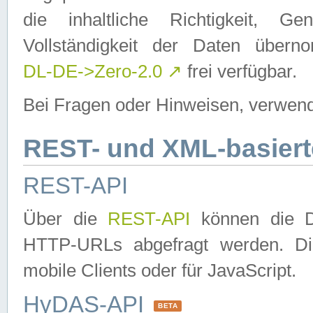
die inhaltliche Richtigkeit, Gen
Vollständigkeit der Daten über
DL-DE->Zero-2.0
↗
frei verfügbar.
Bei Fragen oder Hinweisen, verwend
REST- und XML-basiert
REST-API
Über die
REST-API
können die Da
HTTP-URLs abgefragt werden. Dies
mobile Clients oder für JavaScript.
HyDAS-API
BETA