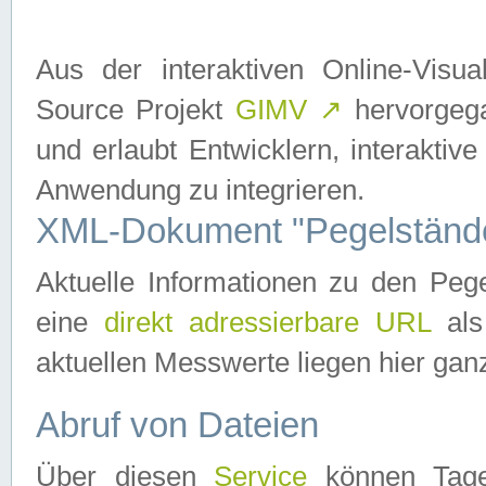
Aus der interaktiven Online-Vis
Source Projekt
GIMV
↗
hervorgega
und erlaubt Entwicklern, interaktive
Anwendung zu integrieren.
XML-Dokument "Pegelständ
Aktuelle Informationen zu den P
eine
direkt adressierbare URL
als
aktuellen Messwerte liegen hier ganz
Abruf von Dateien
Über diesen
Service
können Tages