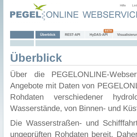
Hilfe
Lin
Überblick
REST-API
HyDAS-API
Visualisieru
Überblick
Über die PEGELONLINE-Webservic
Angebote mit Daten von PEGELONLI
Rohdaten verschiedener hydro
Wasserstände, von Binnen- und Küs
Die Wasserstraßen- und Schifffahr
ungeprüften Rohdaten bereit. Daher