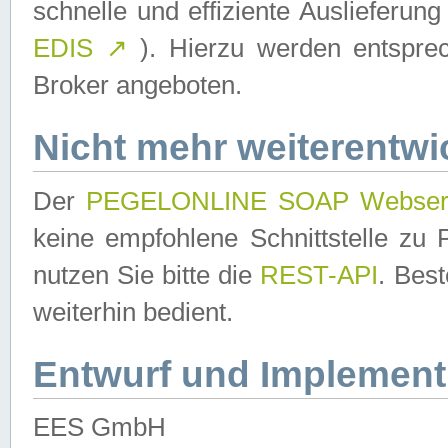
schnelle und effiziente Auslieferun
EDIS
↗
). Hierzu werden entspr
Broker angeboten.
Nicht mehr weiterentwi
Der
PEGELONLINE SOAP Webser
keine empfohlene Schnittstelle z
nutzen Sie bitte die
REST-API
. Bes
weiterhin bedient.
Entwurf und Implement
EES GmbH