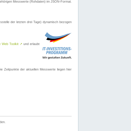
ugehörigen Messwerte (Rohdaten) im JSON-Format.
sstelle der letzten drei Tage) dynamisch bezogen
e Web Toolkit
↗
und erlaubt
 Zeitpunkte der aktuellen Messwerte liegen hier
den.