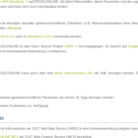
n-API-Standards
↗
auf PEGELONLINE. Sie liefert Messstellen, deren Parameter und die z
a-Phase und kann sich noch inkompatibel ändern.
che Anzeigen aktueller gewässerkundlicher Zeitreihen (z.B. Wasserstandsdaten einer Mes
den. (
Beispiel
).
scher Form
oder in
interaktiver Form
verwendet werden.
 PEGELONLINE ist das Open Source Projekt
GIMV
↗
hervorgegangen. Es basiert auf
Googl
eine browserbasierte Anwendung zu integrieren.
n PEGELONLINE kann auch über eine
direkt adressierbare URL
als XML bezogen werden. Die
edener gewässerkundlicher Parameter der letzten 31 Tage bezogen werden.
tere Funktionen zur Verfügung.
te
he Informationen als
OGC Web Map Service (WMS)
in eine Kartenanwendung integriert wer
NLINE WFS
als
OGC Web Feature Service (WFS)
beziehbar.