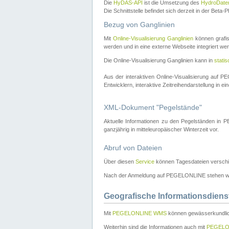
Die
HyDAS-API
ist die Umsetzung des
HydroDate
Die Schnittstelle befindet sich derzeit in der Bet
Bezug von Ganglinien
Mit
Online-Visualisierung Ganglinien
können grafis
werden und in eine externe Webseite integriert wer
Die Online-Visualisierung Ganglinien kann in
stati
Aus der interaktiven Online-Visualisierung auf
Entwicklern, interaktive Zeitreihendarstellung in 
XML-Dokument "Pegelstände"
Aktuelle Informationen zu den Pegelständen i
ganzjährig in mitteleuropäischer Winterzeit vor.
Abruf von Dateien
Über diesen
Service
können Tagesdateien verschi
Nach der Anmeldung auf PEGELONLINE stehen wei
Geografische Informationsdiens
Mit
PEGELONLINE WMS
können gewässerkundlic
Weiterhin sind die Informationen auch mit
PEGELO