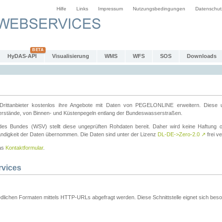
Hilfe
Links
Impressum
Nutzungsbedingungen
Datenschut
HyDAS-API
Visualisierung
WMS
WFS
SOS
Downloads
ttanbieter kostenlos ihre Angebote mit Daten von PEGELONLINE erweitern. Diese u
erstände, von Binnen- und Küstenpegeln entlang der Bundeswasserstraßen.
es Bundes (WSV) stellt diese ungeprüften Rohdaten bereit. Daher wird keine Haftung oder
ständigkeit der Daten übernommen. Die Daten sind unter der Lizenz
DL-DE->Zero-2.0
↗
frei ve
das
Kontaktformular
.
rvices
dlichen Formaten mittels HTTP-URLs abgefragt werden. Diese Schnittstelle eignet sich besond