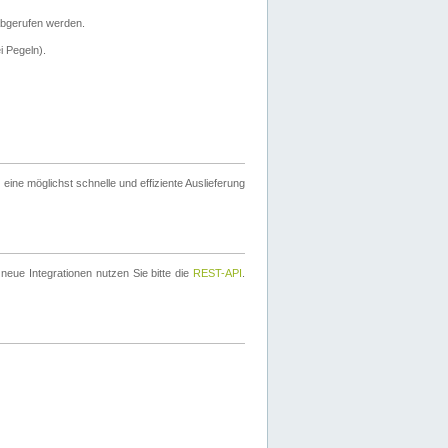
bgerufen werden.
i Pegeln).
ine möglichst schnelle und effiziente Auslieferung
eue Integrationen nutzen Sie bitte die
REST-API
.