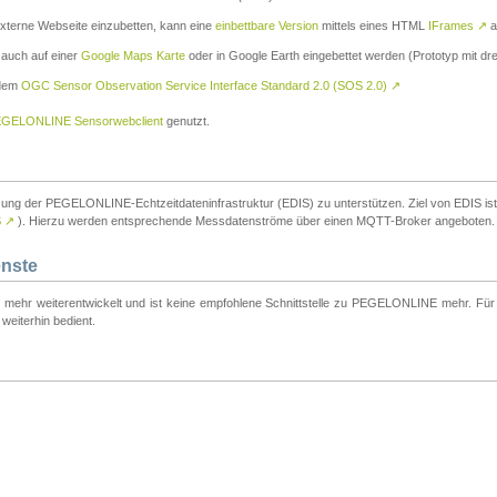
externe Webseite einzubetten, kann eine
einbettbare Version
mittels eines HTML
IFrames
↗
a
 auch auf einer
Google Maps Karte
oder in Google Earth eingebettet werden (Prototyp mit dre
 dem
OGC Sensor Observation Service Interface Standard 2.0 (SOS 2.0)
↗
GELONLINE Sensorwebclient
genutzt.
tzung der PEGELONLINE-Echtzeitdateninfrastruktur (EDIS) zu unterstützen. Ziel von EDIS ist e
S
↗
). Hierzu werden entsprechende Messdatenströme über einen MQTT-Broker angeboten.
enste
t mehr weiterentwickelt und ist keine empfohlene Schnittstelle zu PEGELONLINE mehr. Für n
weiterhin bedient.