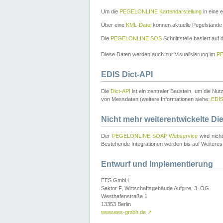
Um die
PEGELONLINE Kartendarstellung
in eine 
Über eine
KML-Datei
können aktuelle Pegelstände
Die
PEGELONLINE SOS
Schnittstelle basiert auf
Diese Daten werden auch zur Visualisierung im
PE
EDIS Dict-API
Die
Dict-API
ist ein zentraler Baustein, um die Nu
von Messdaten (weitere Informationen siehe:
EDI
Nicht mehr weiterentwickelte Di
Der
PEGELONLINE SOAP Webservice
wird nich
Bestehende Integrationen werden bis auf Weiteres 
Entwurf und Implementierung
EES GmbH
Sektor F, Wirtschaftsgebäude Aufg.re, 3. OG
Westhafenstraße 1
13353 Berlin
www.ees-gmbh.de
↗