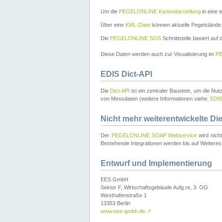
Um die
PEGELONLINE Kartendarstellung
in eine 
Über eine
KML-Datei
können aktuelle Pegelstände
Die
PEGELONLINE SOS
Schnittstelle basiert auf
Diese Daten werden auch zur Visualisierung im
PE
EDIS Dict-API
Die
Dict-API
ist ein zentraler Baustein, um die Nu
von Messdaten (weitere Informationen siehe:
EDI
Nicht mehr weiterentwickelte Di
Der
PEGELONLINE SOAP Webservice
wird nich
Bestehende Integrationen werden bis auf Weiteres 
Entwurf und Implementierung
EES GmbH
Sektor F, Wirtschaftsgebäude Aufg.re, 3. OG
Westhafenstraße 1
13353 Berlin
www.ees-gmbh.de
↗