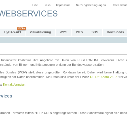
Hilfe
Links
Impressum
Nutzungsbedingungen
Datenschut
HyDAS-API
Visualisierung
WMS
WFS
SOS
Downloads
ttanbieter kostenlos ihre Angebote mit Daten von PEGELONLINE erweitern. Diese u
erstände, von Binnen- und Küstenpegeln entlang der Bundeswasserstraßen.
es Bundes (WSV) stellt diese ungeprüften Rohdaten bereit. Daher wird keine Haftung oder
ständigkeit der Daten übernommen. Die Daten sind unter der Lizenz
DL-DE->Zero-2.0
↗
frei ve
das
Kontaktformular
.
rvices
dlichen Formaten mittels HTTP-URLs abgefragt werden. Diese Schnittstelle eignet sich besond