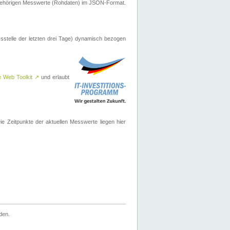
ugehörigen Messwerte (Rohdaten) im JSON-Format.
sstelle der letzten drei Tage) dynamisch bezogen
e Web Toolkit
↗
und erlaubt
 Zeitpunkte der aktuellen Messwerte liegen hier
den.