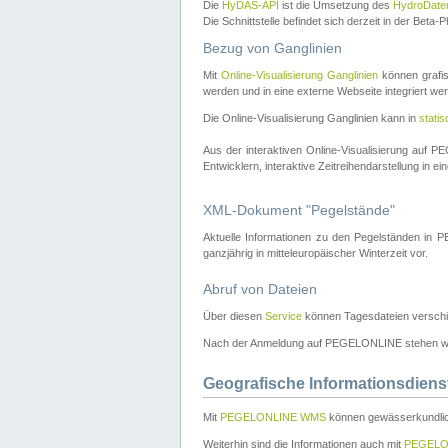
Die
HyDAS-API
ist die Umsetzung des
HydroDate
Die Schnittstelle befindet sich derzeit in der Bet
Bezug von Ganglinien
Mit
Online-Visualisierung Ganglinien
können grafis
werden und in eine externe Webseite integriert wer
Die Online-Visualisierung Ganglinien kann in
stati
Aus der interaktiven Online-Visualisierung auf
Entwicklern, interaktive Zeitreihendarstellung in 
XML-Dokument "Pegelstände"
Aktuelle Informationen zu den Pegelständen i
ganzjährig in mitteleuropäischer Winterzeit vor.
Abruf von Dateien
Über diesen
Service
können Tagesdateien verschi
Nach der Anmeldung auf PEGELONLINE stehen wei
Geografische Informationsdiens
Mit
PEGELONLINE WMS
können gewässerkundlic
Weiterhin sind die Informationen auch mit
PEGELO