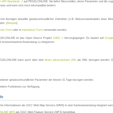
n-API-Standards
↗
auf PEGELONLINE. Sie liefert Messstellen, deren Parameter und die z
a-Phase und kann sich noch inkompatibel ändern.
che Anzeigen aktueller gewässerkundlicher Zeitreihen (z.B. Wasserstandsdaten einer Mes
den. (
Beispiel
).
scher Form
oder in
interaktiver Form
verwendet werden.
 PEGELONLINE ist das Open Source Projekt
GIMV
↗
hervorgegangen. Es basiert auf
Googl
eine browserbasierte Anwendung zu integrieren.
n PEGELONLINE kann auch über eine
direkt adressierbare URL
als XML bezogen werden. Die
edener gewässerkundlicher Parameter der letzten 31 Tage bezogen werden.
tere Funktionen zur Verfügung.
te
he Informationen als
OGC Web Map Service (WMS)
in eine Kartenanwendung integriert wer
NLINE WFS
als
OGC Web Feature Service (WFS)
beziehbar.