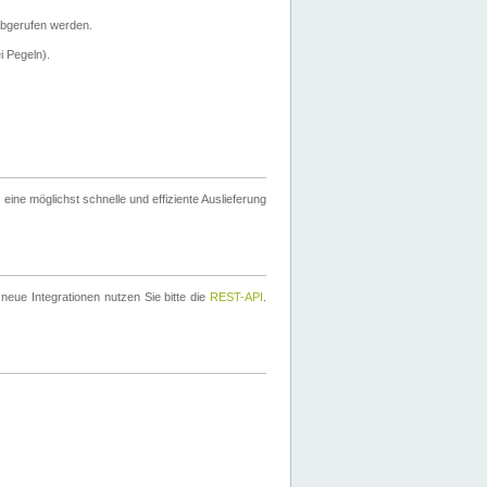
bgerufen werden.
i Pegeln).
ine möglichst schnelle und effiziente Auslieferung
eue Integrationen nutzen Sie bitte die
REST-API
.