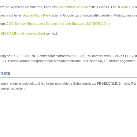
externe Webseite einzubetten, kann eine
einbettbare Version
mittels eines HTML
IFrames
↗
a
 auch auf einer
Google Maps Karte
oder in Google Earth eingebettet werden (Prototyp mit dre
 dem
OGC Sensor Observation Service Interface Standard 2.0 (SOS 2.0)
↗
GELONLINE Sensorwebclient
genutzt.
tzung der PEGELONLINE-Echtzeitdateninfrastruktur (EDIS) zu unterstützen. Ziel von EDIS ist e
S
↗
). Hierzu werden entsprechende Messdatenströme über einen MQTT-Broker angeboten.
enste
t mehr weiterentwickelt und ist keine empfohlene Schnittstelle zu PEGELONLINE mehr. Für n
weiterhin bedient.