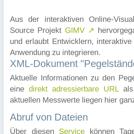
Aus der interaktiven Online-Vis
Source Projekt
GIMV
↗
hervorgega
und erlaubt Entwicklern, interaktive
Anwendung zu integrieren.
XML-Dokument "Pegelständ
Aktuelle Informationen zu den P
eine
direkt adressierbare URL
als
aktuellen Messwerte liegen hier ganz
Abruf von Dateien
Über diesen
Service
können Tages