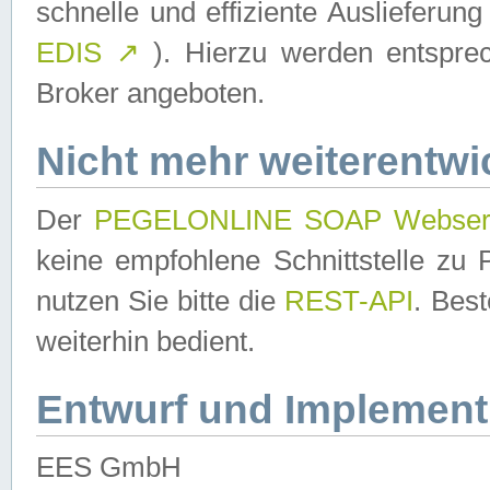
schnelle und effiziente Auslieferun
EDIS
↗
). Hierzu werden entspr
Broker angeboten.
Nicht mehr weiterentwi
Der
PEGELONLINE SOAP Webser
keine empfohlene Schnittstelle z
nutzen Sie bitte die
REST-API
. Bes
weiterhin bedient.
Entwurf und Implement
EES GmbH