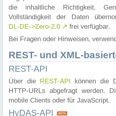
die inhaltliche Richtigkeit, Gen
Vollständigkeit der Daten über
DL-DE->Zero-2.0
↗
frei verfügbar.
Bei Fragen oder Hinweisen, verwend
REST- und XML-basiert
REST-API
Über die
REST-API
können die Da
HTTP-URLs abgefragt werden. Dies
mobile Clients oder für JavaScript.
HyDAS-API
BETA