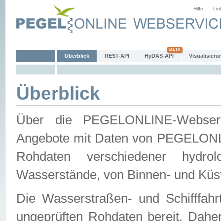
Hilfe
Lin
Überblick
REST-API
HyDAS-API
Visualisieru
Überblick
Über die PEGELONLINE-Webservic
Angebote mit Daten von PEGELONLI
Rohdaten verschiedener hydro
Wasserstände, von Binnen- und Küs
Die Wasserstraßen- und Schifffahr
ungeprüften Rohdaten bereit. Daher