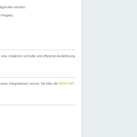
bgerufen werden.
i Pegeln).
ine möglichst schnelle und effiziente Auslieferung
eue Integrationen nutzen Sie bitte die
REST-API
.