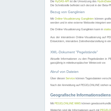
Die
HyDAS-API
ist die Umsetzung des
HydroDate
Die Schnittstelle befindet sich derzeit in der Bet
Bezug von Ganglinien
Mit
Online-Visualisierung Ganglinien
können grafis
werden und in eine externe Webseite integriert wer
Die Online-Visualisierung Ganglinien kann in
stati
Aus der interaktiven Online-Visualisierung auf
Entwicklern, interaktive Zeitreihendarstellung in 
XML-Dokument "Pegelstände"
Aktuelle Informationen zu den Pegelständen i
ganzjährig in mitteleuropäischer Winterzeit vor.
Abruf von Dateien
Über diesen
Service
können Tagesdateien verschi
Nach der Anmeldung auf PEGELONLINE stehen wei
Geografische Informationsdiens
Mit
PEGELONLINE WMS
können gewässerkundlic
Weiterhin sind die Informationen auch mit
PEGELO