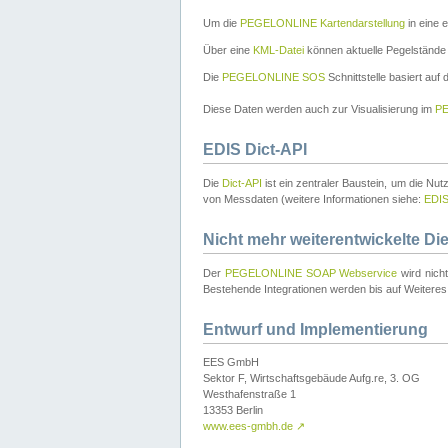
Um die
PEGELONLINE Kartendarstellung
in eine 
Über eine
KML-Datei
können aktuelle Pegelstände
Die
PEGELONLINE SOS
Schnittstelle basiert auf
Diese Daten werden auch zur Visualisierung im
PE
EDIS Dict-API
Die
Dict-API
ist ein zentraler Baustein, um die Nu
von Messdaten (weitere Informationen siehe:
EDI
Nicht mehr weiterentwickelte Di
Der
PEGELONLINE SOAP Webservice
wird nich
Bestehende Integrationen werden bis auf Weiteres 
Entwurf und Implementierung
EES GmbH
Sektor F, Wirtschaftsgebäude Aufg.re, 3. OG
Westhafenstraße 1
13353 Berlin
www.ees-gmbh.de
↗