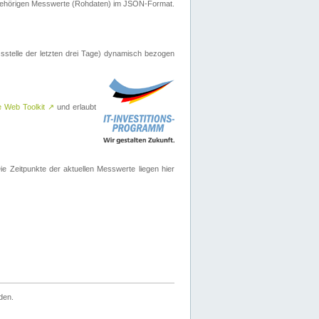
ugehörigen Messwerte (Rohdaten) im JSON-Format.
sstelle der letzten drei Tage) dynamisch bezogen
e Web Toolkit
↗
und erlaubt
 Zeitpunkte der aktuellen Messwerte liegen hier
den.