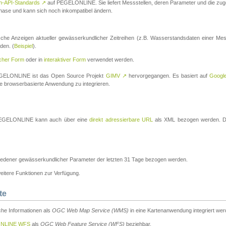
n-API-Standards
↗
auf PEGELONLINE. Sie liefert Messstellen, deren Parameter und die z
a-Phase und kann sich noch inkompatibel ändern.
che Anzeigen aktueller gewässerkundlicher Zeitreihen (z.B. Wasserstandsdaten einer Mes
den. (
Beispiel
).
scher Form
oder in
interaktiver Form
verwendet werden.
 PEGELONLINE ist das Open Source Projekt
GIMV
↗
hervorgegangen. Es basiert auf
Googl
eine browserbasierte Anwendung zu integrieren.
n PEGELONLINE kann auch über eine
direkt adressierbare URL
als XML bezogen werden. Die
edener gewässerkundlicher Parameter der letzten 31 Tage bezogen werden.
tere Funktionen zur Verfügung.
te
he Informationen als
OGC Web Map Service (WMS)
in eine Kartenanwendung integriert wer
NLINE WFS
als
OGC Web Feature Service (WFS)
beziehbar.