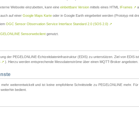
externe Webseite einzubetten, kann eine
einbettbare Version
mittels eines HTML
IFrames
↗
a
 auch auf einer
Google Maps Karte
oder in Google Earth eingebettet werden (Prototyp mit dre
 dem
OGC Sensor Observation Service Interface Standard 2.0 (SOS 2.0)
↗
GELONLINE Sensorwebclient
genutzt.
tzung der PEGELONLINE-Echtzeitdateninfrastruktur (EDIS) zu unterstützen. Ziel von EDIS ist e
S
↗
). Hierzu werden entsprechende Messdatenströme über einen MQTT-Broker angeboten.
enste
t mehr weiterentwickelt und ist keine empfohlene Schnittstelle zu PEGELONLINE mehr. Für n
weiterhin bedient.