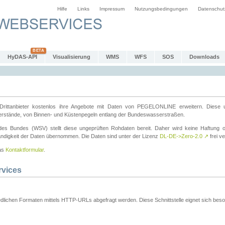
Hilfe
Links
Impressum
Nutzungsbedingungen
Datenschut
HyDAS-API
Visualisierung
WMS
WFS
SOS
Downloads
ttanbieter kostenlos ihre Angebote mit Daten von PEGELONLINE erweitern. Diese u
erstände, von Binnen- und Küstenpegeln entlang der Bundeswasserstraßen.
es Bundes (WSV) stellt diese ungeprüften Rohdaten bereit. Daher wird keine Haftung oder
ständigkeit der Daten übernommen. Die Daten sind unter der Lizenz
DL-DE->Zero-2.0
↗
frei ve
das
Kontaktformular
.
rvices
dlichen Formaten mittels HTTP-URLs abgefragt werden. Diese Schnittstelle eignet sich besond