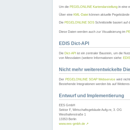
Um die
PEGELONLINE Kartendarstellung
in eine 
Über eine
KML-Datei
können aktuelle Pegelstände
Die
PEGELONLINE SOS
Schnittstelle basiert auf
Diese Daten werden auch zur Visualisierung im
PE
EDIS Dict-API
Die
Dict-API
ist ein zentraler Baustein, um die Nu
von Messdaten (weitere Informationen siehe:
EDI
Nicht mehr weiterentwickelte Di
Der
PEGELONLINE SOAP Webservice
wird nich
Bestehende Integrationen werden bis auf Weiteres 
Entwurf und Implementierung
EES GmbH
Sektor F, Wirtschaftsgebäude Aufg.re, 3. OG
Westhafenstraße 1
13353 Berlin
www.ees-gmbh.de
↗