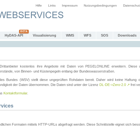
Hilfe
Links
Impressum
Nutzungsbedingungen
Datenschut
HyDAS-API
Visualisierung
WMS
WFS
SOS
Downloads
ttanbieter kostenlos ihre Angebote mit Daten von PEGELONLINE erweitern. Diese u
erstände, von Binnen- und Küstenpegeln entlang der Bundeswasserstraßen.
es Bundes (WSV) stellt diese ungeprüften Rohdaten bereit. Daher wird keine Haftung oder
ständigkeit der Daten übernommen. Die Daten sind unter der Lizenz
DL-DE->Zero-2.0
↗
frei ve
das
Kontaktformular
.
rvices
dlichen Formaten mittels HTTP-URLs abgefragt werden. Diese Schnittstelle eignet sich besond