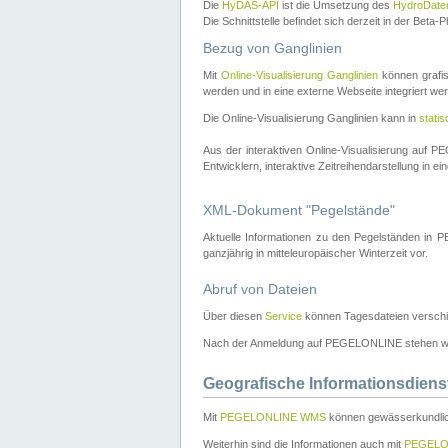
Die
HyDAS-API
ist die Umsetzung des
HydroDate
Die Schnittstelle befindet sich derzeit in der Bet
Bezug von Ganglinien
Mit
Online-Visualisierung Ganglinien
können grafis
werden und in eine externe Webseite integriert wer
Die Online-Visualisierung Ganglinien kann in
stati
Aus der interaktiven Online-Visualisierung auf
Entwicklern, interaktive Zeitreihendarstellung in 
XML-Dokument "Pegelstände"
Aktuelle Informationen zu den Pegelständen i
ganzjährig in mitteleuropäischer Winterzeit vor.
Abruf von Dateien
Über diesen
Service
können Tagesdateien verschi
Nach der Anmeldung auf PEGELONLINE stehen wei
Geografische Informationsdiens
Mit
PEGELONLINE WMS
können gewässerkundlic
Weiterhin sind die Informationen auch mit
PEGELO