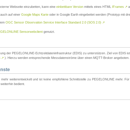
externe Webseite einzubetten, kann eine
einbettbare Version
mittels eines HTML
IFrames
↗
a
 auch auf einer
Google Maps Karte
oder in Google Earth eingebettet werden (Prototyp mit dre
 dem
OGC Sensor Observation Service Interface Standard 2.0 (SOS 2.0)
↗
GELONLINE Sensorwebclient
genutzt.
tzung der PEGELONLINE-Echtzeitdateninfrastruktur (EDIS) zu unterstützen. Ziel von EDIS ist e
S
↗
). Hierzu werden entsprechende Messdatenströme über einen MQTT-Broker angeboten.
enste
t mehr weiterentwickelt und ist keine empfohlene Schnittstelle zu PEGELONLINE mehr. Für n
weiterhin bedient.