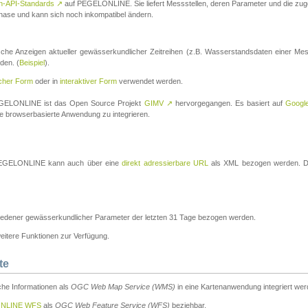
n-API-Standards
↗
auf PEGELONLINE. Sie liefert Messstellen, deren Parameter und die z
a-Phase und kann sich noch inkompatibel ändern.
che Anzeigen aktueller gewässerkundlicher Zeitreihen (z.B. Wasserstandsdaten einer Mes
den. (
Beispiel
).
scher Form
oder in
interaktiver Form
verwendet werden.
 PEGELONLINE ist das Open Source Projekt
GIMV
↗
hervorgegangen. Es basiert auf
Googl
eine browserbasierte Anwendung zu integrieren.
n PEGELONLINE kann auch über eine
direkt adressierbare URL
als XML bezogen werden. Die
edener gewässerkundlicher Parameter der letzten 31 Tage bezogen werden.
tere Funktionen zur Verfügung.
te
he Informationen als
OGC Web Map Service (WMS)
in eine Kartenanwendung integriert wer
NLINE WFS
als
OGC Web Feature Service (WFS)
beziehbar.