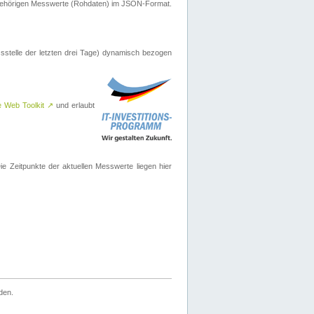
ugehörigen Messwerte (Rohdaten) im JSON-Format.
sstelle der letzten drei Tage) dynamisch bezogen
e Web Toolkit
↗
und erlaubt
 Zeitpunkte der aktuellen Messwerte liegen hier
den.