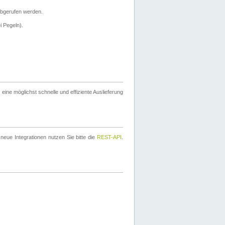
bgerufen werden.
i Pegeln).
ine möglichst schnelle und effiziente Auslieferung
eue Integrationen nutzen Sie bitte die
REST-API
.