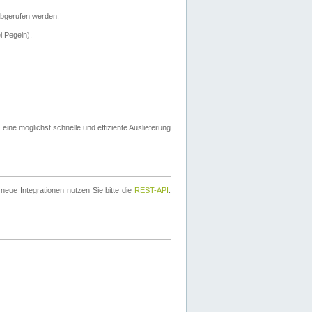
bgerufen werden.
i Pegeln).
ine möglichst schnelle und effiziente Auslieferung
eue Integrationen nutzen Sie bitte die
REST-API
.