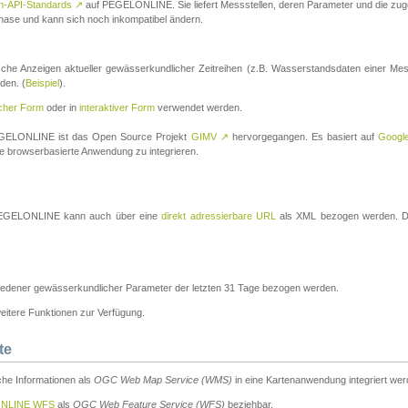
n-API-Standards
↗
auf PEGELONLINE. Sie liefert Messstellen, deren Parameter und die z
a-Phase und kann sich noch inkompatibel ändern.
che Anzeigen aktueller gewässerkundlicher Zeitreihen (z.B. Wasserstandsdaten einer Mes
den. (
Beispiel
).
scher Form
oder in
interaktiver Form
verwendet werden.
 PEGELONLINE ist das Open Source Projekt
GIMV
↗
hervorgegangen. Es basiert auf
Googl
eine browserbasierte Anwendung zu integrieren.
n PEGELONLINE kann auch über eine
direkt adressierbare URL
als XML bezogen werden. Die
edener gewässerkundlicher Parameter der letzten 31 Tage bezogen werden.
tere Funktionen zur Verfügung.
te
he Informationen als
OGC Web Map Service (WMS)
in eine Kartenanwendung integriert wer
NLINE WFS
als
OGC Web Feature Service (WFS)
beziehbar.