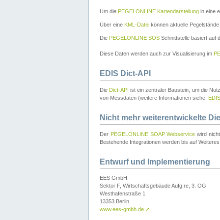
Um die
PEGELONLINE Kartendarstellung
in eine 
Über eine
KML-Datei
können aktuelle Pegelstände
Die
PEGELONLINE SOS
Schnittstelle basiert auf
Diese Daten werden auch zur Visualisierung im
PE
EDIS Dict-API
Die
Dict-API
ist ein zentraler Baustein, um die Nu
von Messdaten (weitere Informationen siehe:
EDI
Nicht mehr weiterentwickelte Di
Der
PEGELONLINE SOAP Webservice
wird nich
Bestehende Integrationen werden bis auf Weiteres 
Entwurf und Implementierung
EES GmbH
Sektor F, Wirtschaftsgebäude Aufg.re, 3. OG
Westhafenstraße 1
13353 Berlin
www.ees-gmbh.de
↗