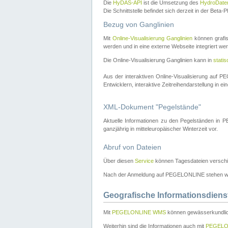
Die
HyDAS-API
ist die Umsetzung des
HydroDate
Die Schnittstelle befindet sich derzeit in der Bet
Bezug von Ganglinien
Mit
Online-Visualisierung Ganglinien
können grafis
werden und in eine externe Webseite integriert wer
Die Online-Visualisierung Ganglinien kann in
stati
Aus der interaktiven Online-Visualisierung auf
Entwicklern, interaktive Zeitreihendarstellung in 
XML-Dokument "Pegelstände"
Aktuelle Informationen zu den Pegelständen i
ganzjährig in mitteleuropäischer Winterzeit vor.
Abruf von Dateien
Über diesen
Service
können Tagesdateien verschi
Nach der Anmeldung auf PEGELONLINE stehen wei
Geografische Informationsdiens
Mit
PEGELONLINE WMS
können gewässerkundlic
Weiterhin sind die Informationen auch mit
PEGELO