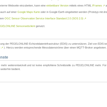
externe Webseite einzubetten, kann eine
einbettbare Version
mittels eines HTML
IFrames
↗
a
 auch auf einer
Google Maps Karte
oder in Google Earth eingebettet werden (Prototyp mit dre
 dem
OGC Sensor Observation Service Interface Standard 2.0 (SOS 2.0)
↗
GELONLINE Sensorwebclient
genutzt.
tzung der PEGELONLINE-Echtzeitdateninfrastruktur (EDIS) zu unterstützen. Ziel von EDIS ist e
S
↗
). Hierzu werden entsprechende Messdatenströme über einen MQTT-Broker angeboten.
enste
t mehr weiterentwickelt und ist keine empfohlene Schnittstelle zu PEGELONLINE mehr. Für n
weiterhin bedient.