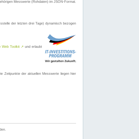
ugehörigen Messwerte (Rohdaten) im JSON-Format.
sstelle der letzten drei Tage) dynamisch bezogen
e Web Toolkit
↗
und erlaubt
 Zeitpunkte der aktuellen Messwerte liegen hier
den.