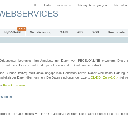
Hilfe
Links
Impressum
Nutzungsbedingungen
Datenschut
HyDAS-API
Visualisierung
WMS
WFS
SOS
Downloads
ttanbieter kostenlos ihre Angebote mit Daten von PEGELONLINE erweitern. Diese u
erstände, von Binnen- und Küstenpegeln entlang der Bundeswasserstraßen.
es Bundes (WSV) stellt diese ungeprüften Rohdaten bereit. Daher wird keine Haftung oder
ständigkeit der Daten übernommen. Die Daten sind unter der Lizenz
DL-DE->Zero-2.0
↗
frei ve
das
Kontaktformular
.
rvices
dlichen Formaten mittels HTTP-URLs abgefragt werden. Diese Schnittstelle eignet sich besond