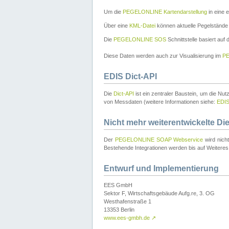
Um die
PEGELONLINE Kartendarstellung
in eine 
Über eine
KML-Datei
können aktuelle Pegelstände
Die
PEGELONLINE SOS
Schnittstelle basiert auf
Diese Daten werden auch zur Visualisierung im
PE
EDIS Dict-API
Die
Dict-API
ist ein zentraler Baustein, um die Nu
von Messdaten (weitere Informationen siehe:
EDI
Nicht mehr weiterentwickelte Di
Der
PEGELONLINE SOAP Webservice
wird nich
Bestehende Integrationen werden bis auf Weiteres 
Entwurf und Implementierung
EES GmbH
Sektor F, Wirtschaftsgebäude Aufg.re, 3. OG
Westhafenstraße 1
13353 Berlin
www.ees-gmbh.de
↗