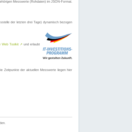
ugehörigen Messwerte (Rohdaten) im JSON-Format.
sstelle der letzten drei Tage) dynamisch bezogen
e Web Toolkit
↗
und erlaubt
 Zeitpunkte der aktuellen Messwerte liegen hier
den.