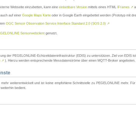
externe Webseite einzubetten, kann eine
einbettbare Version
mittels eines HTML
IFrames
↗
a
 auch auf einer
Google Maps Karte
oder in Google Earth eingebettet werden (Prototyp mit dre
 dem
OGC Sensor Observation Service Interface Standard 2.0 (SOS 2.0)
↗
GELONLINE Sensorwebclient
genutzt.
tzung der PEGELONLINE-Echtzeitdateninfrastruktur (EDIS) zu unterstützen. Ziel von EDIS ist e
S
↗
). Hierzu werden entsprechende Messdatenströme über einen MQTT-Broker angeboten.
enste
t mehr weiterentwickelt und ist keine empfohlene Schnittstelle zu PEGELONLINE mehr. Für n
weiterhin bedient.