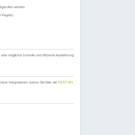
bgerufen werden.
i Pegeln).
ine möglichst schnelle und effiziente Auslieferung
eue Integrationen nutzen Sie bitte die
REST-API
.