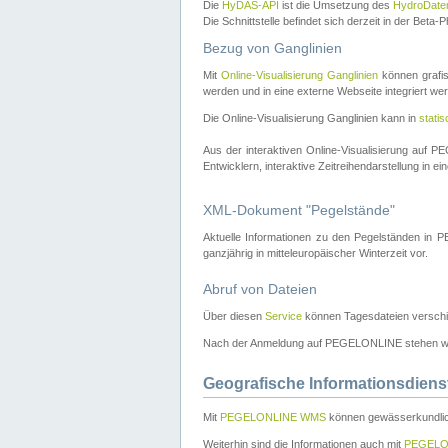
Die
HyDAS-API
ist die Umsetzung des
HydroDate
Die Schnittstelle befindet sich derzeit in der Bet
Bezug von Ganglinien
Mit
Online-Visualisierung Ganglinien
können grafis
werden und in eine externe Webseite integriert wer
Die Online-Visualisierung Ganglinien kann in
stati
Aus der interaktiven Online-Visualisierung auf
Entwicklern, interaktive Zeitreihendarstellung in 
XML-Dokument "Pegelstände"
Aktuelle Informationen zu den Pegelständen i
ganzjährig in mitteleuropäischer Winterzeit vor.
Abruf von Dateien
Über diesen
Service
können Tagesdateien verschi
Nach der Anmeldung auf PEGELONLINE stehen wei
Geografische Informationsdiens
Mit
PEGELONLINE WMS
können gewässerkundlic
Weiterhin sind die Informationen auch mit
PEGELO