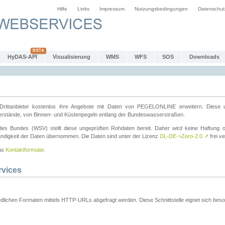
Hilfe
Links
Impressum
Nutzungsbedingungen
Datenschut
HyDAS-API
Visualisierung
WMS
WFS
SOS
Downloads
ttanbieter kostenlos ihre Angebote mit Daten von PEGELONLINE erweitern. Diese u
erstände, von Binnen- und Küstenpegeln entlang der Bundeswasserstraßen.
es Bundes (WSV) stellt diese ungeprüften Rohdaten bereit. Daher wird keine Haftung oder
ständigkeit der Daten übernommen. Die Daten sind unter der Lizenz
DL-DE->Zero-2.0
↗
frei ve
das
Kontaktformular
.
rvices
dlichen Formaten mittels HTTP-URLs abgefragt werden. Diese Schnittstelle eignet sich besond