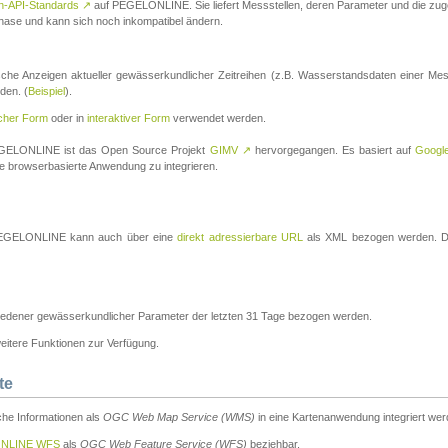
n-API-Standards
↗
auf PEGELONLINE. Sie liefert Messstellen, deren Parameter und die z
a-Phase und kann sich noch inkompatibel ändern.
che Anzeigen aktueller gewässerkundlicher Zeitreihen (z.B. Wasserstandsdaten einer Mes
den. (
Beispiel
).
scher Form
oder in
interaktiver Form
verwendet werden.
 PEGELONLINE ist das Open Source Projekt
GIMV
↗
hervorgegangen. Es basiert auf
Googl
eine browserbasierte Anwendung zu integrieren.
n PEGELONLINE kann auch über eine
direkt adressierbare URL
als XML bezogen werden. Die
edener gewässerkundlicher Parameter der letzten 31 Tage bezogen werden.
tere Funktionen zur Verfügung.
te
he Informationen als
OGC Web Map Service (WMS)
in eine Kartenanwendung integriert wer
NLINE WFS
als
OGC Web Feature Service (WFS)
beziehbar.