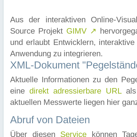
Aus der interaktiven Online-Vis
Source Projekt
GIMV
↗
hervorgega
und erlaubt Entwicklern, interaktive
Anwendung zu integrieren.
XML-Dokument "Pegelständ
Aktuelle Informationen zu den P
eine
direkt adressierbare URL
als
aktuellen Messwerte liegen hier ganz
Abruf von Dateien
Über diesen
Service
können Tages