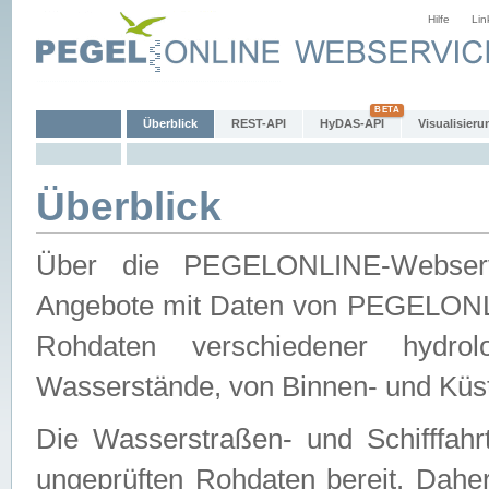
Hilfe
Lin
Überblick
REST-API
HyDAS-API
Visualisieru
Überblick
Über die PEGELONLINE-Webservic
Angebote mit Daten von PEGELONLI
Rohdaten verschiedener hydro
Wasserstände, von Binnen- und Küs
Die Wasserstraßen- und Schifffahr
ungeprüften Rohdaten bereit. Daher