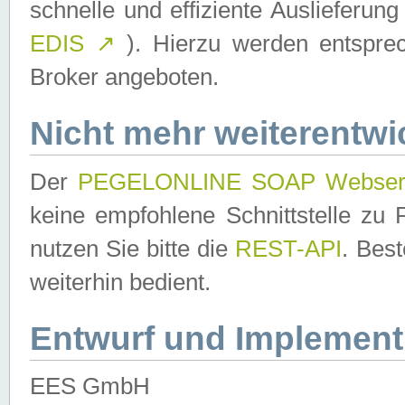
schnelle und effiziente Auslieferun
EDIS
↗
). Hierzu werden entspr
Broker angeboten.
Nicht mehr weiterentwi
Der
PEGELONLINE SOAP Webser
keine empfohlene Schnittstelle z
nutzen Sie bitte die
REST-API
. Bes
weiterhin bedient.
Entwurf und Implement
EES GmbH