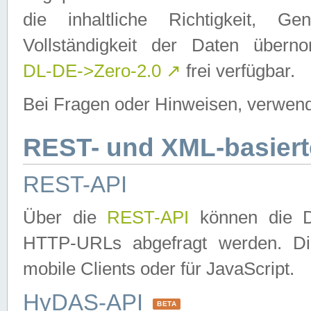
die inhaltliche Richtigkeit, Gen
Vollständigkeit der Daten über
DL-DE->Zero-2.0
↗
frei verfügbar.
Bei Fragen oder Hinweisen, verwend
REST- und XML-basiert
REST-API
Über die
REST-API
können die Da
HTTP-URLs abgefragt werden. Dies
mobile Clients oder für JavaScript.
HyDAS-API
BETA