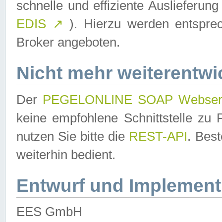
schnelle und effiziente Auslieferun
EDIS
↗
). Hierzu werden entspr
Broker angeboten.
Nicht mehr weiterentwi
Der
PEGELONLINE SOAP Webser
keine empfohlene Schnittstelle z
nutzen Sie bitte die
REST-API
. Bes
weiterhin bedient.
Entwurf und Implement
EES GmbH