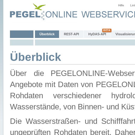
Hilfe
Lin
Überblick
REST-API
HyDAS-API
Visualisieru
Überblick
Über die PEGELONLINE-Webservic
Angebote mit Daten von PEGELONLI
Rohdaten verschiedener hydro
Wasserstände, von Binnen- und Küs
Die Wasserstraßen- und Schifffahr
ungeprüften Rohdaten bereit. Daher