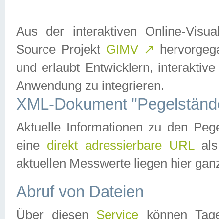
Aus der interaktiven Online-Vis
Source Projekt
GIMV
↗
hervorgega
und erlaubt Entwicklern, interaktive
Anwendung zu integrieren.
XML-Dokument "Pegelständ
Aktuelle Informationen zu den P
eine
direkt adressierbare URL
als
aktuellen Messwerte liegen hier ganz
Abruf von Dateien
Über diesen
Service
können Tages