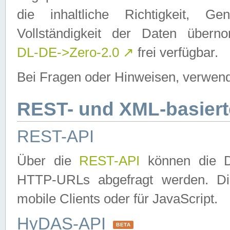
die inhaltliche Richtigkeit, Gen
Vollständigkeit der Daten über
DL-DE->Zero-2.0
↗
frei verfügbar.
Bei Fragen oder Hinweisen, verwend
REST- und XML-basiert
REST-API
Über die
REST-API
können die Da
HTTP-URLs abgefragt werden. Dies
mobile Clients oder für JavaScript.
HyDAS-API
BETA