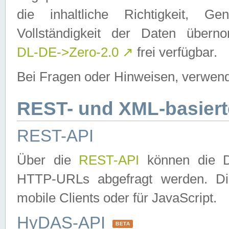
die inhaltliche Richtigkeit, Gen
Vollständigkeit der Daten über
DL-DE->Zero-2.0
↗
frei verfügbar.
Bei Fragen oder Hinweisen, verwend
REST- und XML-basiert
REST-API
Über die
REST-API
können die Da
HTTP-URLs abgefragt werden. Dies
mobile Clients oder für JavaScript.
HyDAS-API
BETA