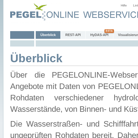
Hilfe
Lin
Überblick
REST-API
HyDAS-API
Visualisieru
Überblick
Über die PEGELONLINE-Webservic
Angebote mit Daten von PEGELONLI
Rohdaten verschiedener hydro
Wasserstände, von Binnen- und Küs
Die Wasserstraßen- und Schifffahr
ungeprüften Rohdaten bereit. Daher