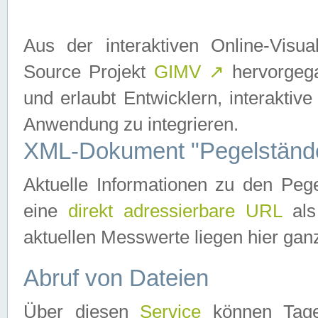
Aus der interaktiven Online-Vis
Source Projekt
GIMV
↗
hervorgega
und erlaubt Entwicklern, interaktive
Anwendung zu integrieren.
XML-Dokument "Pegelständ
Aktuelle Informationen zu den P
eine
direkt adressierbare URL
als
aktuellen Messwerte liegen hier ganz
Abruf von Dateien
Über diesen
Service
können Tages