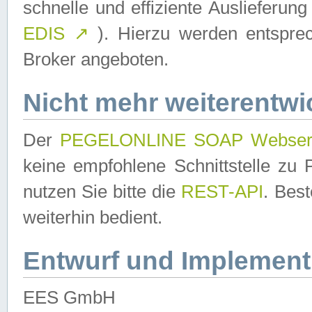
schnelle und effiziente Auslieferun
EDIS
↗
). Hierzu werden entspr
Broker angeboten.
Nicht mehr weiterentwi
Der
PEGELONLINE SOAP Webser
keine empfohlene Schnittstelle z
nutzen Sie bitte die
REST-API
. Bes
weiterhin bedient.
Entwurf und Implement
EES GmbH