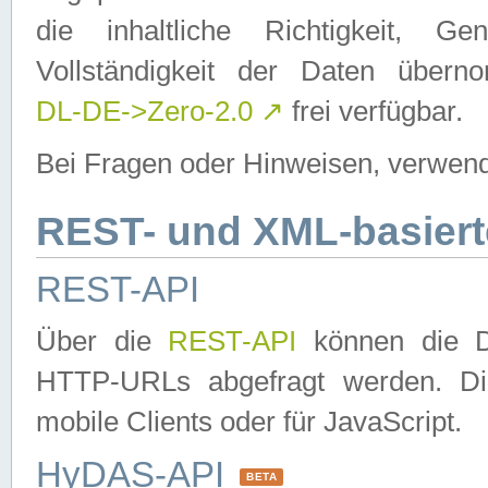
die inhaltliche Richtigkeit, Gen
Vollständigkeit der Daten über
DL-DE->Zero-2.0
↗
frei verfügbar.
Bei Fragen oder Hinweisen, verwend
REST- und XML-basiert
REST-API
Über die
REST-API
können die Da
HTTP-URLs abgefragt werden. Dies
mobile Clients oder für JavaScript.
HyDAS-API
BETA