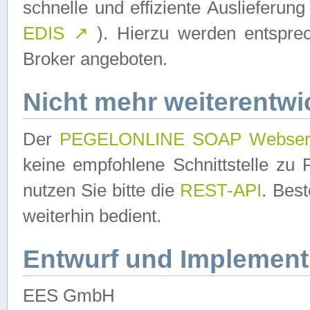
schnelle und effiziente Auslieferun
EDIS
↗
). Hierzu werden entspr
Broker angeboten.
Nicht mehr weiterentwi
Der
PEGELONLINE SOAP Webser
keine empfohlene Schnittstelle z
nutzen Sie bitte die
REST-API
. Bes
weiterhin bedient.
Entwurf und Implement
EES GmbH