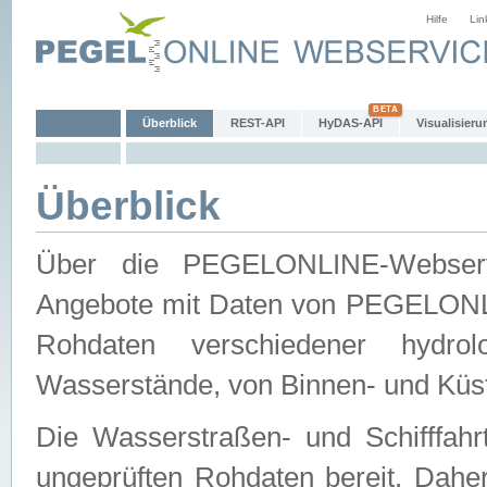
Hilfe
Lin
Überblick
REST-API
HyDAS-API
Visualisieru
Überblick
Über die PEGELONLINE-Webservic
Angebote mit Daten von PEGELONLI
Rohdaten verschiedener hydro
Wasserstände, von Binnen- und Küs
Die Wasserstraßen- und Schifffahr
ungeprüften Rohdaten bereit. Daher