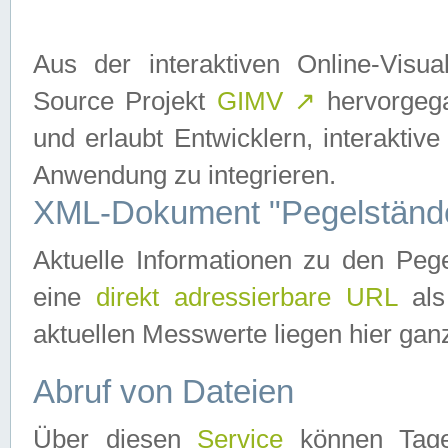
Aus der interaktiven Online-Vis
Source Projekt
GIMV
↗
hervorgega
und erlaubt Entwicklern, interaktive
Anwendung zu integrieren.
XML-Dokument "Pegelständ
Aktuelle Informationen zu den P
eine
direkt adressierbare URL
als
aktuellen Messwerte liegen hier ganz
Abruf von Dateien
Über diesen
Service
können Tages