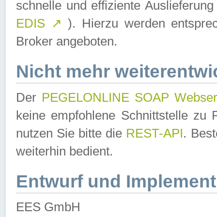
schnelle und effiziente Auslieferun
EDIS
↗
). Hierzu werden entspr
Broker angeboten.
Nicht mehr weiterentwi
Der
PEGELONLINE SOAP Webser
keine empfohlene Schnittstelle z
nutzen Sie bitte die
REST-API
. Bes
weiterhin bedient.
Entwurf und Implement
EES GmbH