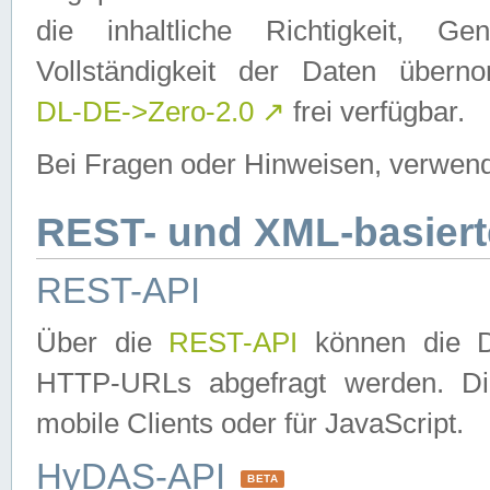
die inhaltliche Richtigkeit, Gen
Vollständigkeit der Daten über
DL-DE->Zero-2.0
↗
frei verfügbar.
Bei Fragen oder Hinweisen, verwend
REST- und XML-basiert
REST-API
Über die
REST-API
können die Da
HTTP-URLs abgefragt werden. Dies
mobile Clients oder für JavaScript.
HyDAS-API
BETA