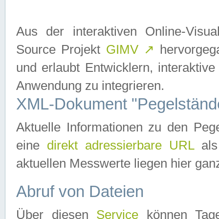
Aus der interaktiven Online-Vis
Source Projekt
GIMV
↗
hervorgega
und erlaubt Entwicklern, interaktive
Anwendung zu integrieren.
XML-Dokument "Pegelständ
Aktuelle Informationen zu den P
eine
direkt adressierbare URL
als
aktuellen Messwerte liegen hier ganz
Abruf von Dateien
Über diesen
Service
können Tages