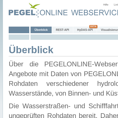
Hilfe
Lin
Überblick
REST-API
HyDAS-API
Visualisieru
Überblick
Über die PEGELONLINE-Webservic
Angebote mit Daten von PEGELONLI
Rohdaten verschiedener hydro
Wasserstände, von Binnen- und Küs
Die Wasserstraßen- und Schifffahr
ungeprüften Rohdaten bereit. Daher