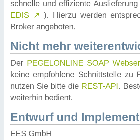
schnelle und effiziente Auslieferun
EDIS
↗
). Hierzu werden entspr
Broker angeboten.
Nicht mehr weiterentwi
Der
PEGELONLINE SOAP Webser
keine empfohlene Schnittstelle z
nutzen Sie bitte die
REST-API
. Bes
weiterhin bedient.
Entwurf und Implement
EES GmbH