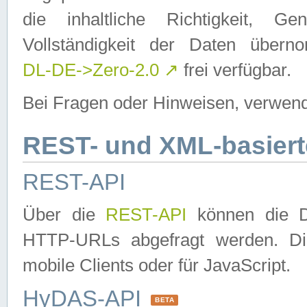
die inhaltliche Richtigkeit, Gen
Vollständigkeit der Daten über
DL-DE->Zero-2.0
↗
frei verfügbar.
Bei Fragen oder Hinweisen, verwend
REST- und XML-basiert
REST-API
Über die
REST-API
können die Da
HTTP-URLs abgefragt werden. Dies
mobile Clients oder für JavaScript.
HyDAS-API
BETA