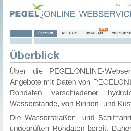
Hilfe
Lin
Überblick
REST-API
HyDAS-API
Visualisieru
Überblick
Über die PEGELONLINE-Webservic
Angebote mit Daten von PEGELONLI
Rohdaten verschiedener hydro
Wasserstände, von Binnen- und Küs
Die Wasserstraßen- und Schifffahr
ungeprüften Rohdaten bereit. Daher