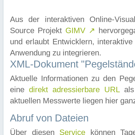
Aus der interaktiven Online-Vis
Source Projekt
GIMV
↗
hervorgega
und erlaubt Entwicklern, interaktive
Anwendung zu integrieren.
XML-Dokument "Pegelständ
Aktuelle Informationen zu den P
eine
direkt adressierbare URL
als
aktuellen Messwerte liegen hier ganz
Abruf von Dateien
Über diesen
Service
können Tages