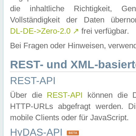
die inhaltliche Richtigkeit, Gen
Vollständigkeit der Daten über
DL-DE->Zero-2.0
↗
frei verfügbar.
Bei Fragen oder Hinweisen, verwend
REST- und XML-basiert
REST-API
Über die
REST-API
können die Da
HTTP-URLs abgefragt werden. Dies
mobile Clients oder für JavaScript.
HyDAS-API
BETA