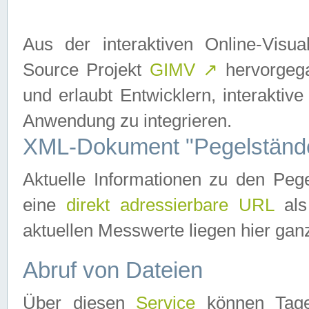
Aus der interaktiven Online-Vis
Source Projekt
GIMV
↗
hervorgega
und erlaubt Entwicklern, interaktive
Anwendung zu integrieren.
XML-Dokument "Pegelständ
Aktuelle Informationen zu den P
eine
direkt adressierbare URL
als
aktuellen Messwerte liegen hier ganz
Abruf von Dateien
Über diesen
Service
können Tages