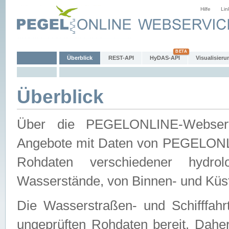
Hilfe
Lin
Überblick
REST-API
HyDAS-API
Visualisieru
Überblick
Über die PEGELONLINE-Webservic
Angebote mit Daten von PEGELONLI
Rohdaten verschiedener hydro
Wasserstände, von Binnen- und Küs
Die Wasserstraßen- und Schifffahr
ungeprüften Rohdaten bereit. Daher