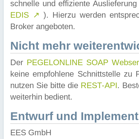
schnelle und effiziente Auslieferun
EDIS
↗
). Hierzu werden entspr
Broker angeboten.
Nicht mehr weiterentwi
Der
PEGELONLINE SOAP Webser
keine empfohlene Schnittstelle z
nutzen Sie bitte die
REST-API
. Bes
weiterhin bedient.
Entwurf und Implement
EES GmbH