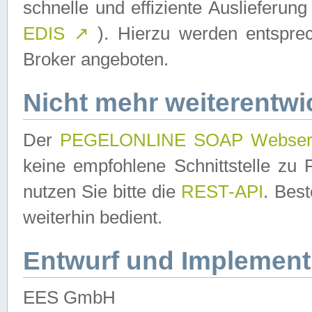
schnelle und effiziente Auslieferun
EDIS
↗
). Hierzu werden entspr
Broker angeboten.
Nicht mehr weiterentwi
Der
PEGELONLINE SOAP Webser
keine empfohlene Schnittstelle z
nutzen Sie bitte die
REST-API
. Bes
weiterhin bedient.
Entwurf und Implement
EES GmbH