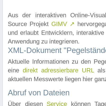
Aus der interaktiven Online-Vis
Source Projekt
GIMV
↗
hervorgega
und erlaubt Entwicklern, interaktive
Anwendung zu integrieren.
XML-Dokument "Pegelständ
Aktuelle Informationen zu den P
eine
direkt adressierbare URL
als
aktuellen Messwerte liegen hier ganz
Abruf von Dateien
Über diesen
Service
können Tages