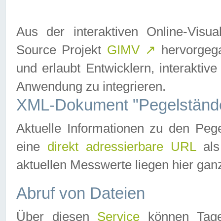
Aus der interaktiven Online-Vis
Source Projekt
GIMV
↗
hervorgega
und erlaubt Entwicklern, interaktive
Anwendung zu integrieren.
XML-Dokument "Pegelständ
Aktuelle Informationen zu den P
eine
direkt adressierbare URL
als
aktuellen Messwerte liegen hier ganz
Abruf von Dateien
Über diesen
Service
können Tages