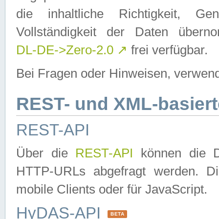
die inhaltliche Richtigkeit, Gen
Vollständigkeit der Daten über
DL-DE->Zero-2.0
↗
frei verfügbar.
Bei Fragen oder Hinweisen, verwend
REST- und XML-basiert
REST-API
Über die
REST-API
können die Da
HTTP-URLs abgefragt werden. Dies
mobile Clients oder für JavaScript.
HyDAS-API
BETA