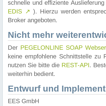
schnelle und effiziente Auslieferun
EDIS
↗
). Hierzu werden entspr
Broker angeboten.
Nicht mehr weiterentwi
Der
PEGELONLINE SOAP Webser
keine empfohlene Schnittstelle z
nutzen Sie bitte die
REST-API
. Bes
weiterhin bedient.
Entwurf und Implement
EES GmbH