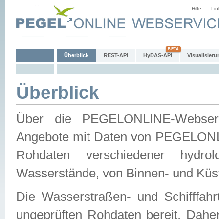
Hilfe
Lin
Überblick
REST-API
HyDAS-API
Visualisieru
Überblick
Über die PEGELONLINE-Webservic
Angebote mit Daten von PEGELONLI
Rohdaten verschiedener hydro
Wasserstände, von Binnen- und Küs
Die Wasserstraßen- und Schifffahr
ungeprüften Rohdaten bereit. Daher