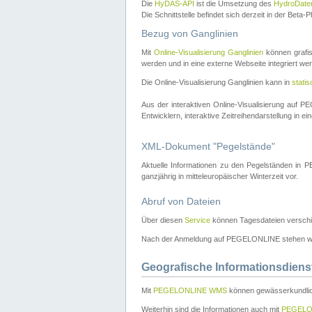
Die
HyDAS-API
ist die Umsetzung des
HydroDate
Die Schnittstelle befindet sich derzeit in der Bet
Bezug von Ganglinien
Mit
Online-Visualisierung Ganglinien
können grafis
werden und in eine externe Webseite integriert wer
Die Online-Visualisierung Ganglinien kann in
stati
Aus der interaktiven Online-Visualisierung auf
Entwicklern, interaktive Zeitreihendarstellung in 
XML-Dokument "Pegelstände"
Aktuelle Informationen zu den Pegelständen i
ganzjährig in mitteleuropäischer Winterzeit vor.
Abruf von Dateien
Über diesen
Service
können Tagesdateien verschi
Nach der Anmeldung auf PEGELONLINE stehen wei
Geografische Informationsdiens
Mit
PEGELONLINE WMS
können gewässerkundlic
Weiterhin sind die Informationen auch mit
PEGELO