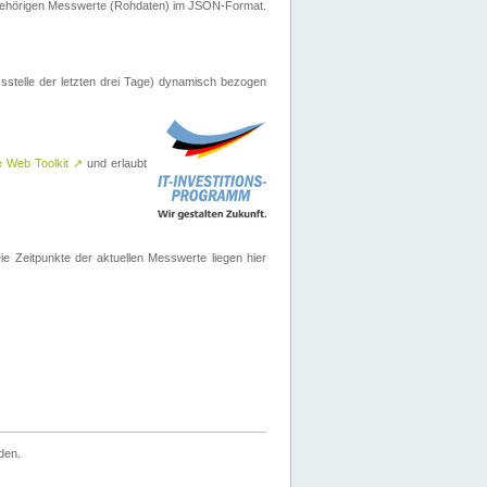
ugehörigen Messwerte (Rohdaten) im JSON-Format.
sstelle der letzten drei Tage) dynamisch bezogen
e Web Toolkit
↗
und erlaubt
 Zeitpunkte der aktuellen Messwerte liegen hier
den.