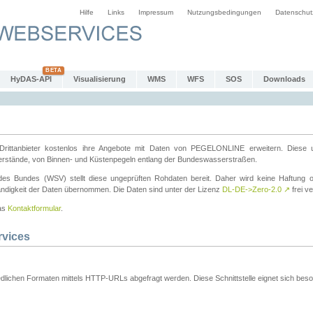
Hilfe
Links
Impressum
Nutzungsbedingungen
Datenschut
HyDAS-API
Visualisierung
WMS
WFS
SOS
Downloads
ttanbieter kostenlos ihre Angebote mit Daten von PEGELONLINE erweitern. Diese u
erstände, von Binnen- und Küstenpegeln entlang der Bundeswasserstraßen.
es Bundes (WSV) stellt diese ungeprüften Rohdaten bereit. Daher wird keine Haftung oder
ständigkeit der Daten übernommen. Die Daten sind unter der Lizenz
DL-DE->Zero-2.0
↗
frei ve
das
Kontaktformular
.
rvices
dlichen Formaten mittels HTTP-URLs abgefragt werden. Diese Schnittstelle eignet sich besond