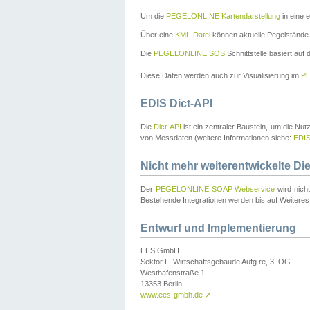
Um die
PEGELONLINE Kartendarstellung
in eine 
Über eine
KML-Datei
können aktuelle Pegelstände
Die
PEGELONLINE SOS
Schnittstelle basiert auf
Diese Daten werden auch zur Visualisierung im
PE
EDIS Dict-API
Die
Dict-API
ist ein zentraler Baustein, um die Nu
von Messdaten (weitere Informationen siehe:
EDI
Nicht mehr weiterentwickelte Di
Der
PEGELONLINE SOAP Webservice
wird nich
Bestehende Integrationen werden bis auf Weiteres 
Entwurf und Implementierung
EES GmbH
Sektor F, Wirtschaftsgebäude Aufg.re, 3. OG
Westhafenstraße 1
13353 Berlin
www.ees-gmbh.de
↗