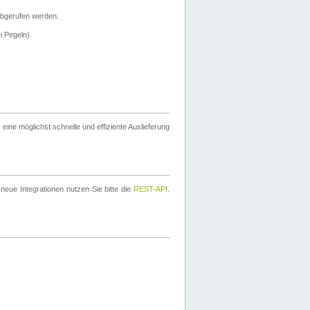
bgerufen werden.
i Pegeln).
ine möglichst schnelle und effiziente Auslieferung
eue Integrationen nutzen Sie bitte die
REST-API
.