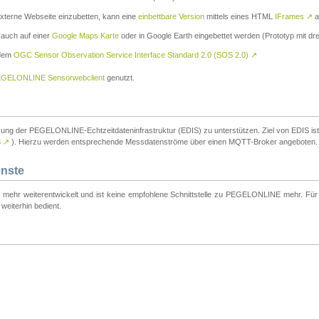
externe Webseite einzubetten, kann eine
einbettbare Version
mittels eines HTML
IFrames
↗
a
 auch auf einer
Google Maps Karte
oder in Google Earth eingebettet werden (Prototyp mit dre
 dem
OGC Sensor Observation Service Interface Standard 2.0 (SOS 2.0)
↗
GELONLINE Sensorwebclient
genutzt.
tzung der PEGELONLINE-Echtzeitdateninfrastruktur (EDIS) zu unterstützen. Ziel von EDIS ist e
S
↗
). Hierzu werden entsprechende Messdatenströme über einen MQTT-Broker angeboten.
enste
t mehr weiterentwickelt und ist keine empfohlene Schnittstelle zu PEGELONLINE mehr. Für n
weiterhin bedient.