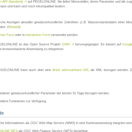
n-API-Standards
↗
auf PEGELONLINE. Sie liefert Messstellen, deren Parameter und die z
a-Phase und kann sich noch inkompatibel ändern.
che Anzeigen aktueller gewässerkundlicher Zeitreihen (z.B. Wasserstandsdaten einer Mes
den. (
Beispiel
).
scher Form
oder in
interaktiver Form
verwendet werden.
 PEGELONLINE ist das Open Source Projekt
GIMV
↗
hervorgegangen. Es basiert auf
Googl
eine browserbasierte Anwendung zu integrieren.
n PEGELONLINE kann auch über eine
direkt adressierbare URL
als XML bezogen werden. Die
edener gewässerkundlicher Parameter der letzten 31 Tage bezogen werden.
tere Funktionen zur Verfügung.
te
he Informationen als
OGC Web Map Service (WMS)
in eine Kartenanwendung integriert wer
NLINE WFS
als
OGC Web Feature Service (WFS)
beziehbar.