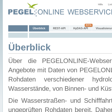
Hilfe
Lin
Überblick
REST-API
HyDAS-API
Visualisieru
Überblick
Über die PEGELONLINE-Webservic
Angebote mit Daten von PEGELONLI
Rohdaten verschiedener hydro
Wasserstände, von Binnen- und Küs
Die Wasserstraßen- und Schifffahr
ungeprüften Rohdaten bereit. Daher