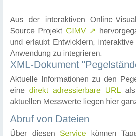
Aus der interaktiven Online-Vis
Source Projekt
GIMV
↗
hervorgega
und erlaubt Entwicklern, interaktive
Anwendung zu integrieren.
XML-Dokument "Pegelständ
Aktuelle Informationen zu den P
eine
direkt adressierbare URL
als
aktuellen Messwerte liegen hier ganz
Abruf von Dateien
Über diesen
Service
können Tages