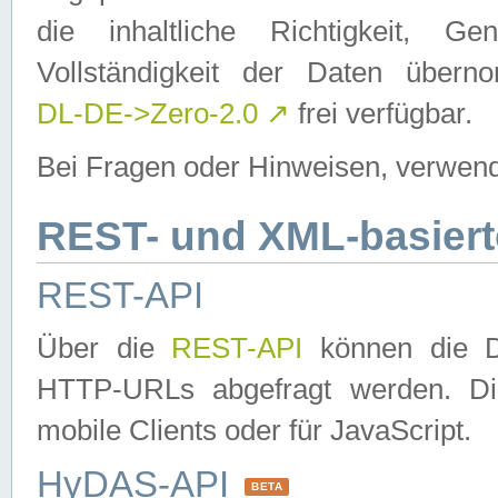
die inhaltliche Richtigkeit, Gen
Vollständigkeit der Daten über
DL-DE->Zero-2.0
↗
frei verfügbar.
Bei Fragen oder Hinweisen, verwend
REST- und XML-basiert
REST-API
Über die
REST-API
können die Da
HTTP-URLs abgefragt werden. Dies
mobile Clients oder für JavaScript.
HyDAS-API
BETA