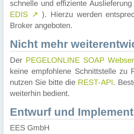
schnelle und effiziente Auslieferun
EDIS
↗
). Hierzu werden entspr
Broker angeboten.
Nicht mehr weiterentwi
Der
PEGELONLINE SOAP Webser
keine empfohlene Schnittstelle z
nutzen Sie bitte die
REST-API
. Bes
weiterhin bedient.
Entwurf und Implement
EES GmbH