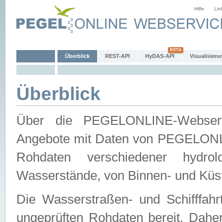
Hilfe
Lin
Überblick
REST-API
HyDAS-API
Visualisieru
Überblick
Über die PEGELONLINE-Webservic
Angebote mit Daten von PEGELONLI
Rohdaten verschiedener hydro
Wasserstände, von Binnen- und Küs
Die Wasserstraßen- und Schifffahr
ungeprüften Rohdaten bereit. Daher