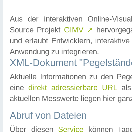
Aus der interaktiven Online-Vis
Source Projekt
GIMV
↗
hervorgega
und erlaubt Entwicklern, interaktive
Anwendung zu integrieren.
XML-Dokument "Pegelständ
Aktuelle Informationen zu den P
eine
direkt adressierbare URL
als
aktuellen Messwerte liegen hier ganz
Abruf von Dateien
Über diesen
Service
können Tages