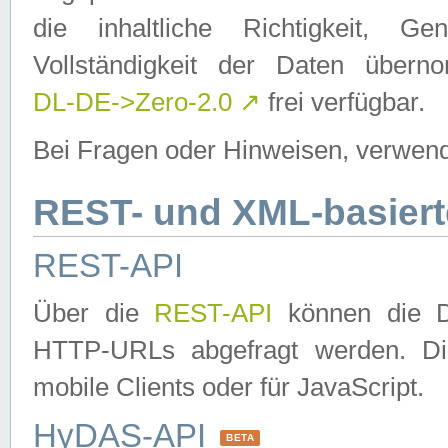
die inhaltliche Richtigkeit, Gen
Vollständigkeit der Daten über
DL-DE->Zero-2.0
↗
frei verfügbar.
Bei Fragen oder Hinweisen, verwend
REST- und XML-basiert
REST-API
Über die
REST-API
können die Da
HTTP-URLs abgefragt werden. Dies
mobile Clients oder für JavaScript.
HyDAS-API
BETA