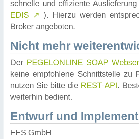
schnelle und effiziente Auslieferun
EDIS
↗
). Hierzu werden entspr
Broker angeboten.
Nicht mehr weiterentwi
Der
PEGELONLINE SOAP Webser
keine empfohlene Schnittstelle z
nutzen Sie bitte die
REST-API
. Bes
weiterhin bedient.
Entwurf und Implement
EES GmbH