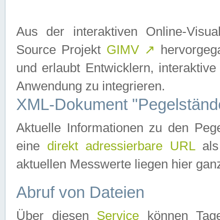
Aus der interaktiven Online-Vis
Source Projekt
GIMV
↗
hervorgega
und erlaubt Entwicklern, interaktive
Anwendung zu integrieren.
XML-Dokument "Pegelständ
Aktuelle Informationen zu den P
eine
direkt adressierbare URL
als
aktuellen Messwerte liegen hier ganz
Abruf von Dateien
Über diesen
Service
können Tages