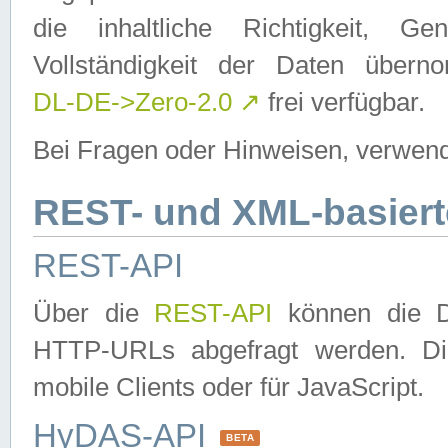
die inhaltliche Richtigkeit, Gen
Vollständigkeit der Daten über
DL-DE->Zero-2.0
↗
frei verfügbar.
Bei Fragen oder Hinweisen, verwend
REST- und XML-basiert
REST-API
Über die
REST-API
können die Da
HTTP-URLs abgefragt werden. Dies
mobile Clients oder für JavaScript.
HyDAS-API
BETA