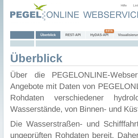
Hilfe
Lin
Überblick
REST-API
HyDAS-API
Visualisieru
Überblick
Über die PEGELONLINE-Webservic
Angebote mit Daten von PEGELONLI
Rohdaten verschiedener hydro
Wasserstände, von Binnen- und Küs
Die Wasserstraßen- und Schifffahr
ungeprüften Rohdaten bereit. Daher