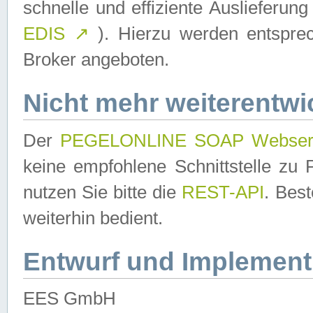
schnelle und effiziente Auslieferun
EDIS
↗
). Hierzu werden entspr
Broker angeboten.
Nicht mehr weiterentwi
Der
PEGELONLINE SOAP Webser
keine empfohlene Schnittstelle z
nutzen Sie bitte die
REST-API
. Bes
weiterhin bedient.
Entwurf und Implement
EES GmbH