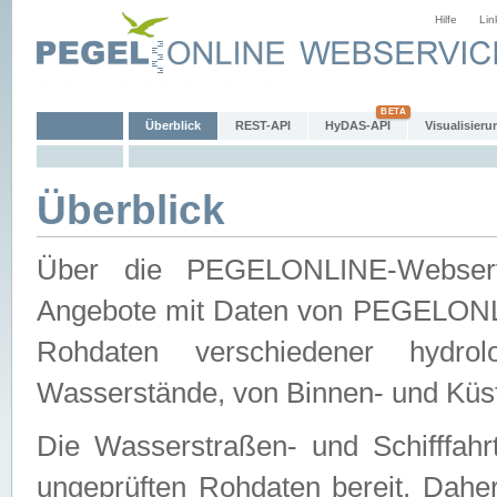
Hilfe
Lin
Überblick
REST-API
HyDAS-API
Visualisieru
Überblick
Über die PEGELONLINE-Webservic
Angebote mit Daten von PEGELONLI
Rohdaten verschiedener hydro
Wasserstände, von Binnen- und Küs
Die Wasserstraßen- und Schifffahr
ungeprüften Rohdaten bereit. Daher