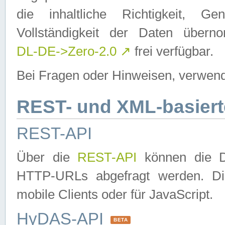
die inhaltliche Richtigkeit, Gen
Vollständigkeit der Daten über
DL-DE->Zero-2.0
↗
frei verfügbar.
Bei Fragen oder Hinweisen, verwend
REST- und XML-basiert
REST-API
Über die
REST-API
können die Da
HTTP-URLs abgefragt werden. Dies
mobile Clients oder für JavaScript.
HyDAS-API
BETA