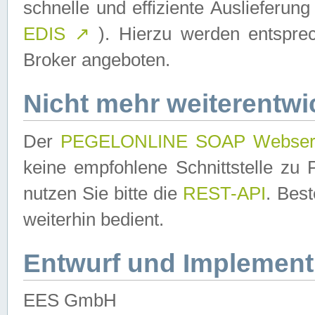
schnelle und effiziente Auslieferun
EDIS
↗
). Hierzu werden entspr
Broker angeboten.
Nicht mehr weiterentwi
Der
PEGELONLINE SOAP Webser
keine empfohlene Schnittstelle z
nutzen Sie bitte die
REST-API
. Bes
weiterhin bedient.
Entwurf und Implement
EES GmbH