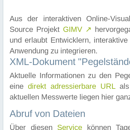
Aus der interaktiven Online-Vis
Source Projekt
GIMV
↗
hervorgega
und erlaubt Entwicklern, interaktive
Anwendung zu integrieren.
XML-Dokument "Pegelständ
Aktuelle Informationen zu den P
eine
direkt adressierbare URL
als
aktuellen Messwerte liegen hier ganz
Abruf von Dateien
Über diesen
Service
können Tages