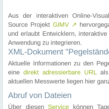
Aus der interaktiven Online-Vis
Source Projekt
GIMV
↗
hervorgega
und erlaubt Entwicklern, interaktive
Anwendung zu integrieren.
XML-Dokument "Pegelständ
Aktuelle Informationen zu den P
eine
direkt adressierbare URL
als
aktuellen Messwerte liegen hier ganz
Abruf von Dateien
Über diesen
Service
können Tages