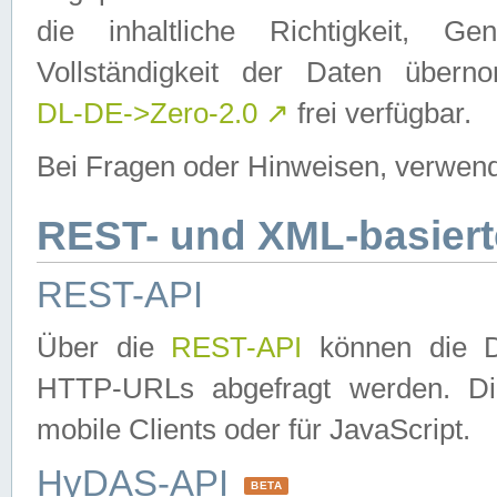
die inhaltliche Richtigkeit, Gen
Vollständigkeit der Daten über
DL-DE->Zero-2.0
↗
frei verfügbar.
Bei Fragen oder Hinweisen, verwend
REST- und XML-basiert
REST-API
Über die
REST-API
können die Da
HTTP-URLs abgefragt werden. Dies
mobile Clients oder für JavaScript.
HyDAS-API
BETA