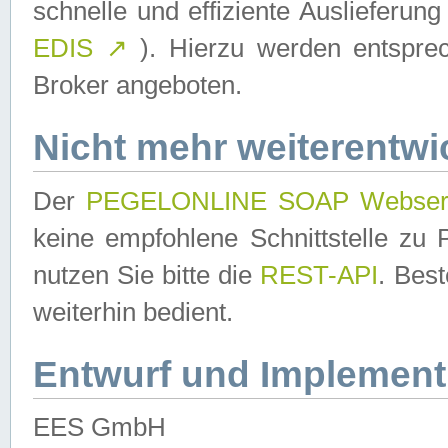
schnelle und effiziente Auslieferun
EDIS
↗
). Hierzu werden entspr
Broker angeboten.
Nicht mehr weiterentwi
Der
PEGELONLINE SOAP Webser
keine empfohlene Schnittstelle z
nutzen Sie bitte die
REST-API
. Bes
weiterhin bedient.
Entwurf und Implement
EES GmbH