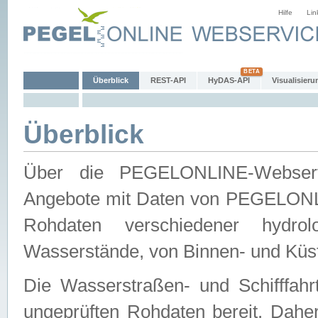
Hilfe
Lin
Überblick
REST-API
HyDAS-API
Visualisieru
Überblick
Über die PEGELONLINE-Webservic
Angebote mit Daten von PEGELONLI
Rohdaten verschiedener hydro
Wasserstände, von Binnen- und Küs
Die Wasserstraßen- und Schifffahr
ungeprüften Rohdaten bereit. Daher