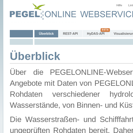
Hilfe
Lin
Überblick
REST-API
HyDAS-API
Visualisieru
Überblick
Über die PEGELONLINE-Webservic
Angebote mit Daten von PEGELONLI
Rohdaten verschiedener hydro
Wasserstände, von Binnen- und Küs
Die Wasserstraßen- und Schifffahr
ungeprüften Rohdaten bereit. Daher