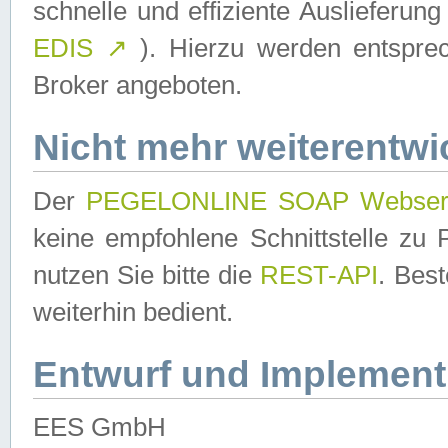
schnelle und effiziente Auslieferun
EDIS
↗
). Hierzu werden entspr
Broker angeboten.
Nicht mehr weiterentwi
Der
PEGELONLINE SOAP Webser
keine empfohlene Schnittstelle z
nutzen Sie bitte die
REST-API
. Bes
weiterhin bedient.
Entwurf und Implement
EES GmbH