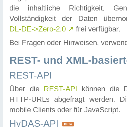
die inhaltliche Richtigkeit, Gen
Vollständigkeit der Daten über
DL-DE->Zero-2.0
↗
frei verfügbar.
Bei Fragen oder Hinweisen, verwend
REST- und XML-basiert
REST-API
Über die
REST-API
können die Da
HTTP-URLs abgefragt werden. Dies
mobile Clients oder für JavaScript.
HyDAS-API
BETA