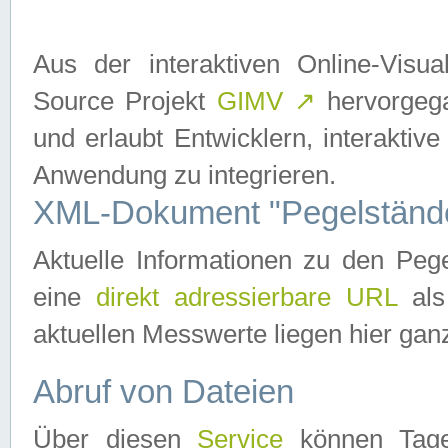
Aus der interaktiven Online-Vis
Source Projekt
GIMV
↗
hervorgega
und erlaubt Entwicklern, interaktive
Anwendung zu integrieren.
XML-Dokument "Pegelständ
Aktuelle Informationen zu den P
eine
direkt adressierbare URL
als
aktuellen Messwerte liegen hier ganz
Abruf von Dateien
Über diesen
Service
können Tages