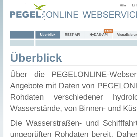
Hilfe
Lin
Überblick
REST-API
HyDAS-API
Visualisieru
Überblick
Über die PEGELONLINE-Webservic
Angebote mit Daten von PEGELONLI
Rohdaten verschiedener hydro
Wasserstände, von Binnen- und Küs
Die Wasserstraßen- und Schifffahr
ungeprüften Rohdaten bereit. Daher