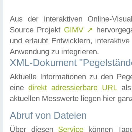
Aus der interaktiven Online-Vis
Source Projekt
GIMV
↗
hervorgega
und erlaubt Entwicklern, interaktive
Anwendung zu integrieren.
XML-Dokument "Pegelständ
Aktuelle Informationen zu den P
eine
direkt adressierbare URL
als
aktuellen Messwerte liegen hier ganz
Abruf von Dateien
Über diesen
Service
können Tages