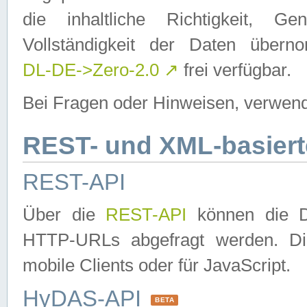
die inhaltliche Richtigkeit, Gen
Vollständigkeit der Daten über
DL-DE->Zero-2.0
↗
frei verfügbar.
Bei Fragen oder Hinweisen, verwend
REST- und XML-basiert
REST-API
Über die
REST-API
können die Da
HTTP-URLs abgefragt werden. Dies
mobile Clients oder für JavaScript.
HyDAS-API
BETA