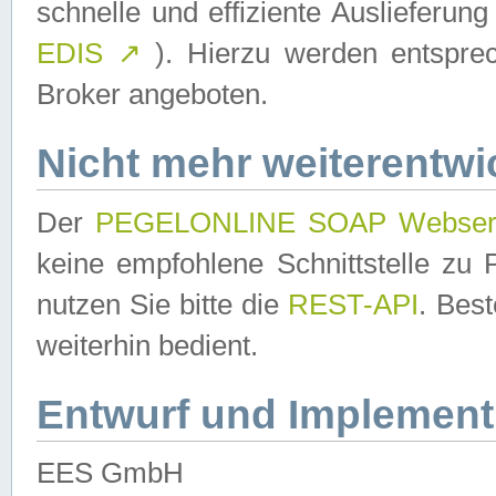
schnelle und effiziente Auslieferun
EDIS
↗
). Hierzu werden entspr
Broker angeboten.
Nicht mehr weiterentwi
Der
PEGELONLINE SOAP Webser
keine empfohlene Schnittstelle z
nutzen Sie bitte die
REST-API
. Bes
weiterhin bedient.
Entwurf und Implement
EES GmbH