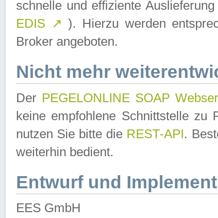
schnelle und effiziente Auslieferun
EDIS
↗
). Hierzu werden entspr
Broker angeboten.
Nicht mehr weiterentwi
Der
PEGELONLINE SOAP Webser
keine empfohlene Schnittstelle z
nutzen Sie bitte die
REST-API
. Bes
weiterhin bedient.
Entwurf und Implement
EES GmbH