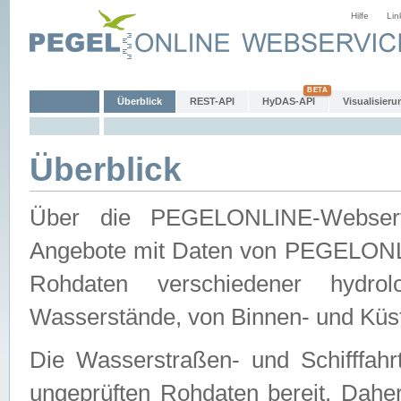
Hilfe
Lin
Überblick
REST-API
HyDAS-API
Visualisieru
Überblick
Über die PEGELONLINE-Webservic
Angebote mit Daten von PEGELONLI
Rohdaten verschiedener hydro
Wasserstände, von Binnen- und Küs
Die Wasserstraßen- und Schifffahr
ungeprüften Rohdaten bereit. Daher