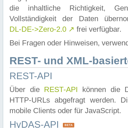
die inhaltliche Richtigkeit, Gen
Vollständigkeit der Daten über
DL-DE->Zero-2.0
↗
frei verfügbar.
Bei Fragen oder Hinweisen, verwend
REST- und XML-basiert
REST-API
Über die
REST-API
können die Da
HTTP-URLs abgefragt werden. Dies
mobile Clients oder für JavaScript.
HyDAS-API
BETA