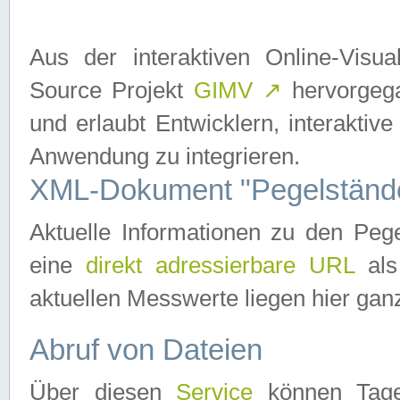
Aus der interaktiven Online-Vis
Source Projekt
GIMV
↗
hervorgega
und erlaubt Entwicklern, interaktive
Anwendung zu integrieren.
XML-Dokument "Pegelständ
Aktuelle Informationen zu den P
eine
direkt adressierbare URL
als
aktuellen Messwerte liegen hier ganz
Abruf von Dateien
Über diesen
Service
können Tages