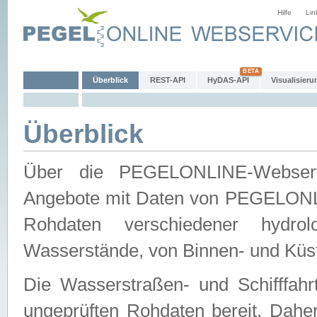
Hilfe
Lin
Überblick
REST-API
HyDAS-API
Visualisieru
Überblick
Über die PEGELONLINE-Webservic
Angebote mit Daten von PEGELONLI
Rohdaten verschiedener hydro
Wasserstände, von Binnen- und Küs
Die Wasserstraßen- und Schifffahr
ungeprüften Rohdaten bereit. Daher