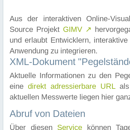
Aus der interaktiven Online-Vis
Source Projekt
GIMV
↗
hervorgega
und erlaubt Entwicklern, interaktive
Anwendung zu integrieren.
XML-Dokument "Pegelständ
Aktuelle Informationen zu den P
eine
direkt adressierbare URL
als
aktuellen Messwerte liegen hier ganz
Abruf von Dateien
Über diesen
Service
können Tages