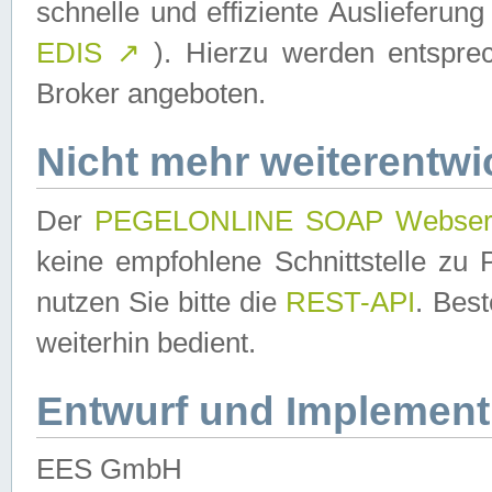
schnelle und effiziente Auslieferun
EDIS
↗
). Hierzu werden entspr
Broker angeboten.
Nicht mehr weiterentwi
Der
PEGELONLINE SOAP Webser
keine empfohlene Schnittstelle z
nutzen Sie bitte die
REST-API
. Bes
weiterhin bedient.
Entwurf und Implement
EES GmbH