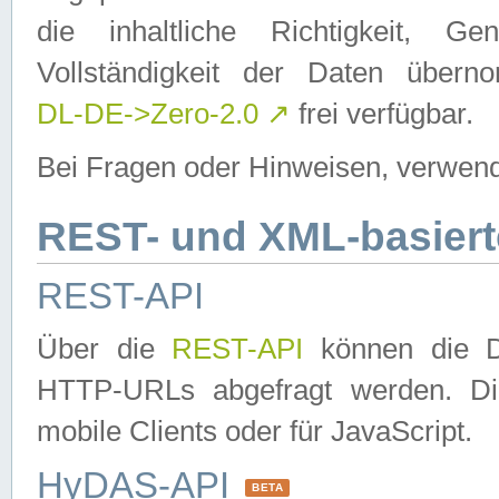
die inhaltliche Richtigkeit, Gen
Vollständigkeit der Daten über
DL-DE->Zero-2.0
↗
frei verfügbar.
Bei Fragen oder Hinweisen, verwend
REST- und XML-basiert
REST-API
Über die
REST-API
können die Da
HTTP-URLs abgefragt werden. Dies
mobile Clients oder für JavaScript.
HyDAS-API
BETA